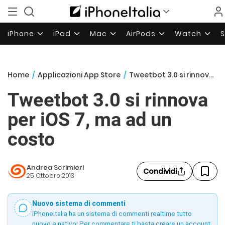
iPhone
iPad
Mac
AirPods
Watch
Home
/
Applicazioni App Store
/
Tweetbot 3.0 si rinnova per iOS 7, ma ad un costo
Tweetbot 3.0 si rinnova
per iOS 7, ma ad un
costo
Andrea Scrimieri
Condividi
25 Ottobre 2013
Nuovo sistema di commenti
iPhoneItalia ha un sistema di commenti realtime tutto
nuovo e nativo! Per commentare ti basta creare un account