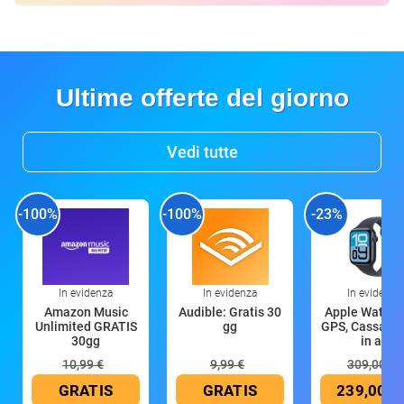
Ultime offerte del giorno
Vedi tutte
-100%
-100%
-23%
In evidenza
In evidenza
In evidenza
Amazon Music
Audible: Gratis 30
Apple Watch 
Unlimited GRATIS
gg
GPS, Cassa 4
30gg
in all
10,99 €
9,99 €
309,00 €
GRATIS
GRATIS
239,00 €