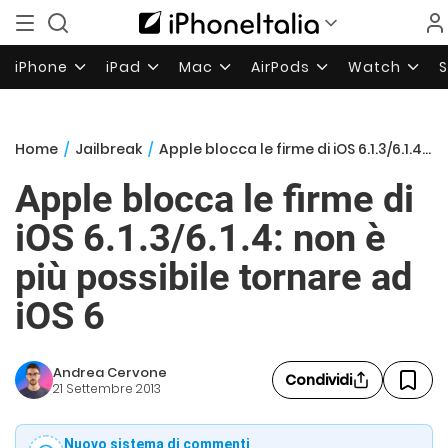
iPhone
iPad
Mac
AirPods
Watch
Home
/
Jailbreak
/
Apple blocca le firme di iOS 6.1.3/6.1.4: non è più possibile tornare ad iOS 6
Apple blocca le firme di
iOS 6.1.3/6.1.4: non è
più possibile tornare ad
iOS 6
Andrea Cervone
Condividi
21 Settembre 2013
Nuovo sistema di commenti