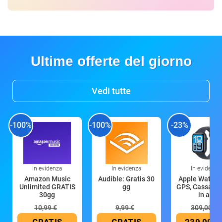
Ultime offerte del giorno
Vedi tutte
-100%
-100%
-23%
In evidenza
In evidenza
In evidenza
Amazon Music
Audible: Gratis 30
Apple Watch 
Unlimited GRATIS
gg
GPS, Cassa 4
30gg
in all
10,99 €
9,99 €
309,00 €
GRATIS
GRATIS
239,00 €