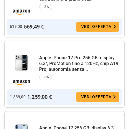
−8%
569,49 €
619,00
VEDI OFFERTA
Apple iPhone 17 Pro 256 GB: display
6,3", ProMotion fino a 120Hz, chip A19
Pro, autonomia senza...
−6%
1.259,00 €
1.339,00
VEDI OFFERTA
Apple iPhone 17 256 GB: display 6,3"