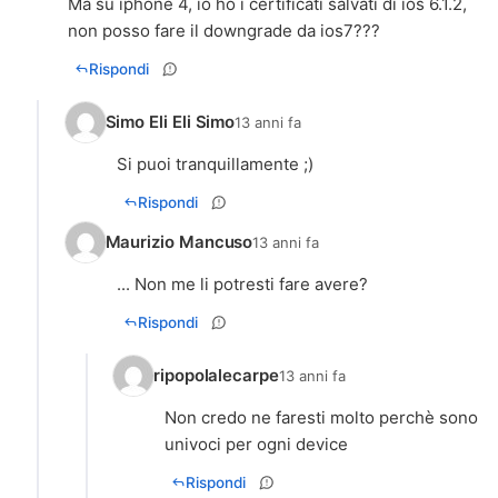
Ma su iphone 4, io ho i certificati salvati di ios 6.1.2,
non posso fare il downgrade da ios7???
Rispondi
Simo Eli Eli Simo
13 anni fa
Si puoi tranquillamente ;)
Rispondi
Maurizio Mancuso
13 anni fa
... Non me li potresti fare avere?
Rispondi
ripopolalecarpe
13 anni fa
Non credo ne faresti molto perchè sono
univoci per ogni device
Rispondi