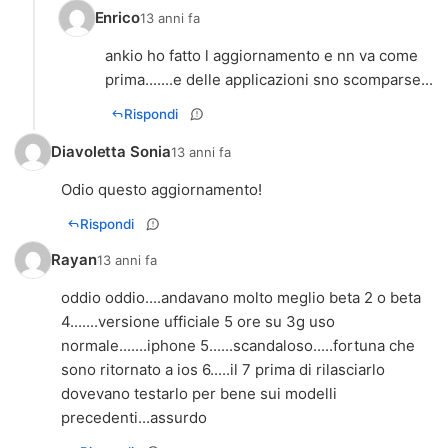
Enrico
13 anni fa
ankio ho fatto l aggiornamento e nn va come
prima.......e delle applicazioni sno scomparse...
Rispondi
Diavoletta Sonia
13 anni fa
Odio questo aggiornamento!
Rispondi
Rayan
13 anni fa
oddio oddio....andavano molto meglio beta 2 o beta
4.......versione ufficiale 5 ore su 3g uso
normale.......iphone 5......scandaloso.....fortuna che
sono ritornato a ios 6.....il 7 prima di rilasciarlo
dovevano testarlo per bene sui modelli
precedenti...assurdo