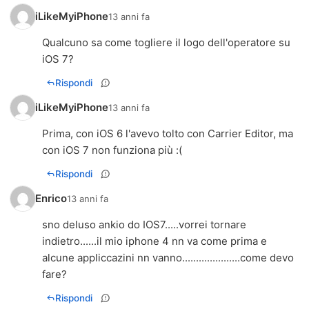
iLikeMyiPhone
13 anni fa
Qualcuno sa come togliere il logo dell'operatore su
iOS 7?
Rispondi
iLikeMyiPhone
13 anni fa
Prima, con iOS 6 l'avevo tolto con Carrier Editor, ma
con iOS 7 non funziona più :(
Rispondi
Enrico
13 anni fa
sno deluso ankio do IOS7.....vorrei tornare
indietro......il mio iphone 4 nn va come prima e
alcune appliccazini nn vanno.....................come devo
fare?
Rispondi