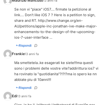
Maurizio Mancuso
13 anni fa
Se non vi "piace" iOS7.... firmate la petizione al
link.... Don't like iOS 7 ? Here is a petition to sign,
share and RT.
http://www.change.org/en-
AU/petitions/apple-inc-jonathan-ive-make-major-
enhancements-to-the-design-of-the-upcoming-
ios-7-user-interface
…
Rispondi
Frankie
13 anni fa
Ma smettetela..ke esagerati ke siete!!!ma questi
sono i problemi delle vostre vite?addirittura ios7 vi
ha rovinato la "quotidianita"?!?!?ma io spero ke nn
abbiate piu di 10anni!!!
Rispondi
Edi
13 anni fa
Ciao, io ho il Jailbreak Unthetered di Evasi0n per