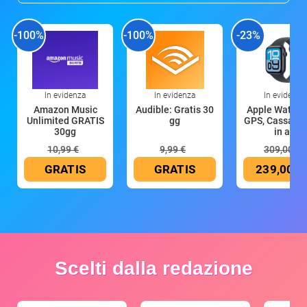
-100%
-100%
-23%
In evidenza
In evidenza
In evidenza
Amazon Music
Audible: Gratis 30
Apple Watch 
Unlimited GRATIS
gg
GPS, Cassa 4
30gg
in all
10,99 €
9,99 €
309,00 €
GRATIS
GRATIS
239,00 €
Scelti dalla redazione