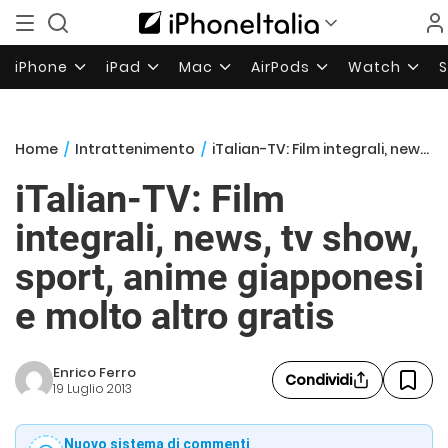
iPhone
iPad
Mac
AirPods
Watch
Home
/
Intrattenimento
/
iTalian-TV: Film integrali, news, tv show, sport, anime giapponesi e molto altro gratis
iTalian-TV: Film
integrali, news, tv show,
sport, anime giapponesi
e molto altro gratis
Enrico Ferro
Condividi
19 Luglio 2013
Nuovo sistema di commenti