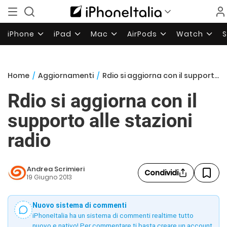
iPhone
iPad
Mac
AirPods
Watch
Home
/
Aggiornamenti
/
Rdio si aggiorna con il supporto alle stazioni radio
Rdio si aggiorna con il
supporto alle stazioni
radio
Andrea Scrimieri
Condividi
19 Giugno 2013
Nuovo sistema di commenti
iPhoneItalia ha un sistema di commenti realtime tutto
nuovo e nativo! Per commentare ti basta creare un account