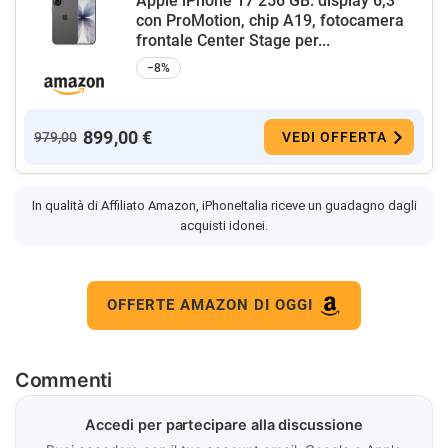
Apple iPhone 17 256 GB: display 6,3"
con ProMotion, chip A19, fotocamera
frontale Center Stage per...
−8%
899,00 €
979,00
VEDI OFFERTA
In qualità di Affiliato Amazon, iPhoneItalia riceve un guadagno dagli
acquisti idonei.
OFFERTE AMAZON DI OGGI
Commenti
Accedi per partecipare alla discussione