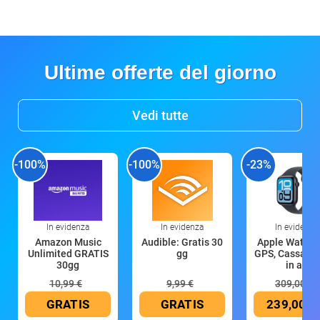
Ultime offerte del giorno
Vedi tutte
-100%
-100%
-23%
In evidenza
In evidenza
In evidenza
Amazon Music
Audible: Gratis 30
Apple Watch 
Unlimited GRATIS
gg
GPS, Cassa 4
30gg
in all
10,99 €
9,99 €
309,00 €
GRATIS
GRATIS
239,00 €