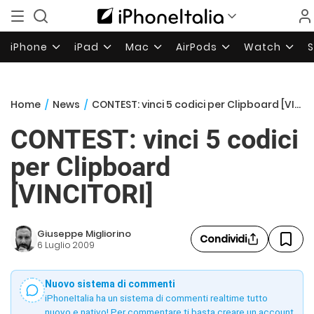
iPhone
iPad
Mac
AirPods
Watch
Home
/
News
/
CONTEST: vinci 5 codici per Clipboard [VINCITORI]
CONTEST: vinci 5 codici
per Clipboard
[VINCITORI]
Giuseppe Migliorino
Condividi
6 Luglio 2009
Nuovo sistema di commenti
iPhoneItalia ha un sistema di commenti realtime tutto
nuovo e nativo! Per commentare ti basta creare un account