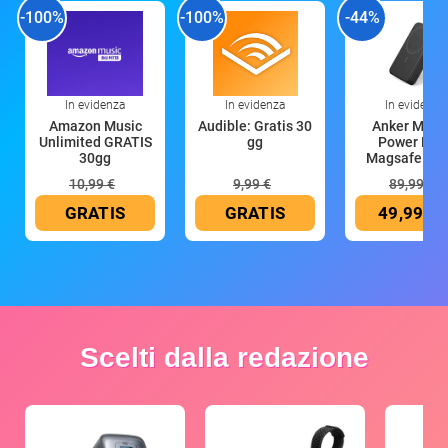
-100%
-100%
-44%
In evidenza
In evidenza
In evidenza
Amazon Music
Audible: Gratis 30
Anker Mag
Unlimited GRATIS
gg
Power Ban
30gg
Magsafe 10
mAh
10,99 €
9,99 €
89,99 €
GRATIS
GRATIS
49,99 €
Scelti dalla redazione