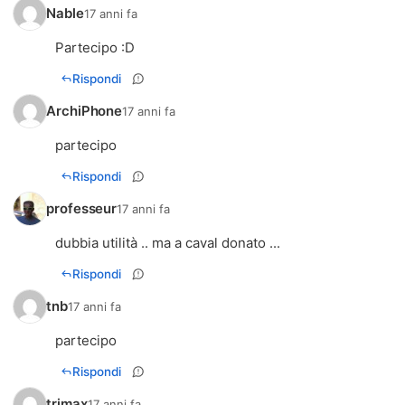
Nable
17 anni fa
Partecipo :D
Rispondi
ArchiPhone
17 anni fa
partecipo
Rispondi
professeur
17 anni fa
dubbia utilità .. ma a caval donato ...
Rispondi
tnb
17 anni fa
partecipo
Rispondi
trimax
17 anni fa