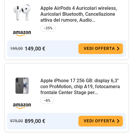
Apple AirPods 4 Auricolari wireless,
Auricolari Bluetooth, Cancellazione
attiva del rumore, Audio...
−25%
149,00 €
199,00
VEDI OFFERTA
Apple iPhone 17 256 GB: display 6,3"
con ProMotion, chip A19, fotocamera
frontale Center Stage per...
−8%
899,00 €
979,00
VEDI OFFERTA