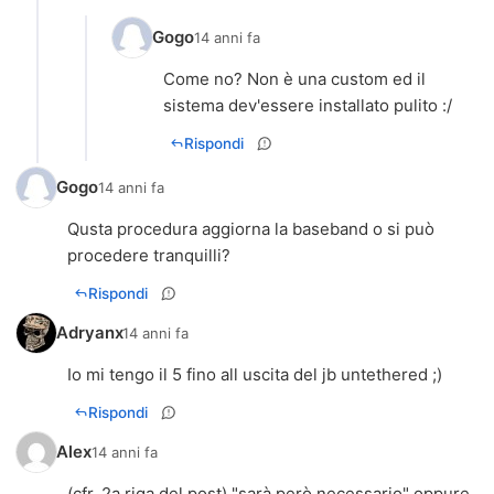
Gogo
14 anni fa
Come no? Non è una custom ed il
sistema dev'essere installato pulito :/
Rispondi
Gogo
14 anni fa
Qusta procedura aggiorna la baseband o si può
procedere tranquilli?
Rispondi
Adryanx
14 anni fa
Io mi tengo il 5 fino all uscita del jb untethered ;)
Rispondi
Alex
14 anni fa
(cfr. 2a riga del post) "sarà però necessario" oppure