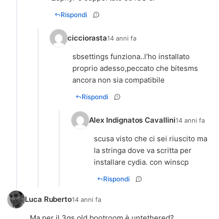
Rispondi
cicciorasta
14 anni fa
sbsettings funziona..l'ho installato
proprio adesso,peccato che bitesms
ancora non sia compatibile
Rispondi
Alex Indignatos Cavallini
14 anni fa
scusa visto che ci sei riuscito ma
la stringa dove va scritta per
installare cydia. con winscp
Rispondi
Luca Ruberto
14 anni fa
Ma per il 3gs old bootroom è untethered?