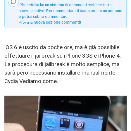
iPhoneItalia ha un sistema di commenti realtime tutto
nuovo e nativo! Per commentare ti basta creare un account
e potrai subito commentare.
Prova la
nuova sezione commenti
!
iOS 6 è uscito da poche ore, ma è già possibile
effettuare il jailbreak su iPhone 3GS e iPhone 4.
La procedura di jailbreak è molto semplice, ma
sarà però necessario installare manualmente
Cydia Vediamo come.