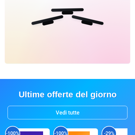
Ultime offerte del giorno
Vedi tutte
-100%
-100%
-29%