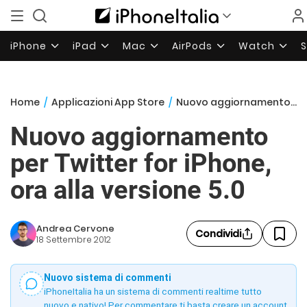
iPhone
iPad
Mac
AirPods
Watch
Home
/
Applicazioni App Store
/
Nuovo aggiornamento per Twitter for iPhone, ora alla versione 5.0
Nuovo aggiornamento
per Twitter for iPhone,
ora alla versione 5.0
Andrea Cervone
Condividi
18 Settembre 2012
Nuovo sistema di commenti
iPhoneItalia ha un sistema di commenti realtime tutto
nuovo e nativo! Per commentare ti basta creare un account