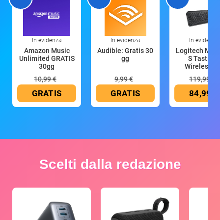
In evidenza
In evidenza
In evidenza
Amazon Music
Audible: Gratis 30
Logitech MX 
Unlimited GRATIS
gg
S Tastiera
30gg
Wireless (G
10,99 €
9,99 €
119,99 €
GRATIS
GRATIS
84,99 €
Scelti dalla redazione