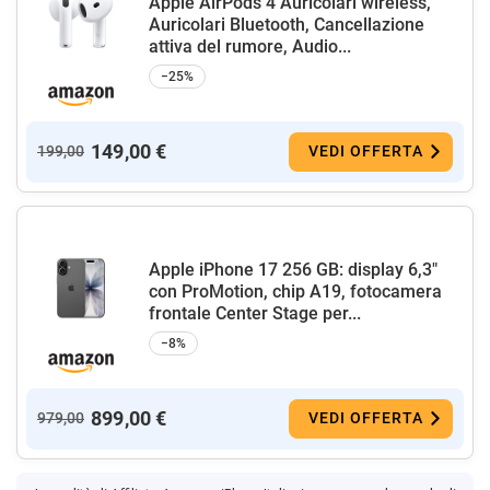
Apple AirPods 4 Auricolari wireless,
Auricolari Bluetooth, Cancellazione
attiva del rumore, Audio...
−25%
149,00 €
199,00
VEDI OFFERTA
Apple iPhone 17 256 GB: display 6,3"
con ProMotion, chip A19, fotocamera
frontale Center Stage per...
−8%
899,00 €
979,00
VEDI OFFERTA