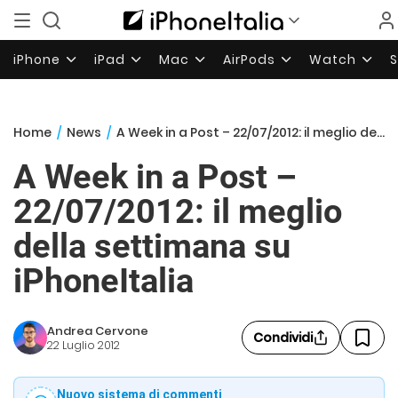
iPhone
iPad
Mac
AirPods
Watch
Home
/
News
/
A Week in a Post – 22/07/2012: il meglio della settimana su iPhoneItalia
A Week in a Post –
22/07/2012: il meglio
della settimana su
iPhoneItalia
Andrea Cervone
Condividi
22 Luglio 2012
Nuovo sistema di commenti