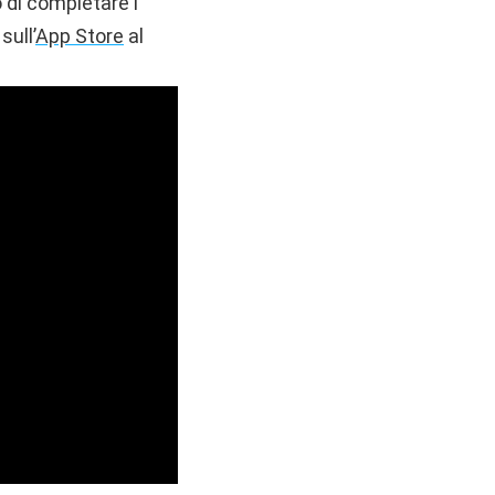
o di completare i
sull’
App Store
al