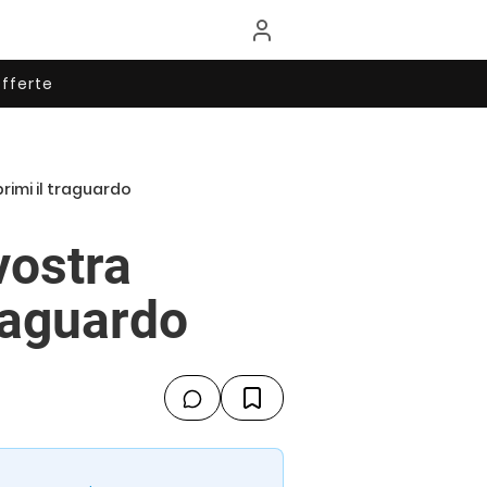
fferte
primi il traguardo
vostra
traguardo