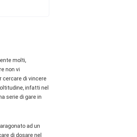
ente molti,
re non vi
 cercare di vincere
titudine, infatti nel
a serie di gare in
paragonato ad un
care di dosare nel