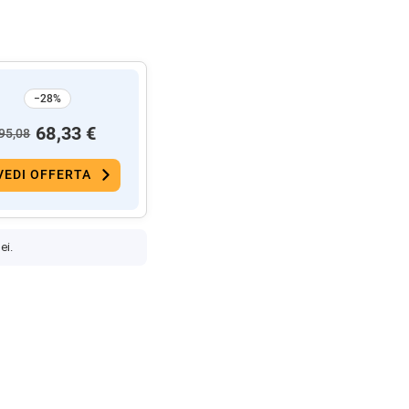
−28%
68,33 €
95,08
VEDI OFFERTA
ei.