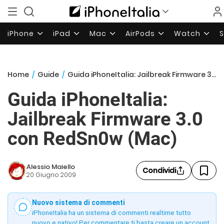
iPhone
iPad
Mac
AirPods
Watch
Home
/
Guide
/
Guida iPhoneItalia: Jailbreak Firmware 3.0 con RedSn0w (Mac)
Guida iPhoneItalia:
Jailbreak Firmware 3.0
con RedSn0w (Mac)
Alessio Maiello
Condividi
20 Giugno 2009
Nuovo sistema di commenti
iPhoneItalia ha un sistema di commenti realtime tutto
nuovo e nativo! Per commentare ti basta creare un account