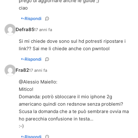
prego di aggiornare anche le guide ;)
ciao
Rispondi
Defra85
17 anni fa
Si mi chiede dove sono sul hd potresti ripostare i
link?? Sai me li chiede anche con pwntool
Rispondi
Fra82
17 anni fa
@
Alessio Maiello
:
Mitico!
Domanda: potrò sbloccare il mio iphone 2g
americano quindi con redsnow senza problemi?
Scusa la domanda che a te può sembrare ovvia ma
ho parecchia confusione in testa...
:-)
Rispondi