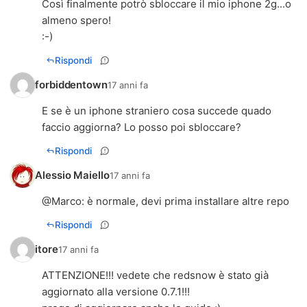
Così finalmente potrò sbloccare il mio iphone 2g...o
almeno spero!
:-)
Rispondi
forbiddentown
17 anni fa
E se è un iphone straniero cosa succede quado
faccio aggiorna? Lo posso poi sbloccare?
Rispondi
Alessio Maiello
17 anni fa
@
Marco
: è normale, devi prima installare altre repo
Rispondi
itore
17 anni fa
ATTENZIONE!!! vedete che redsnow è stato già
aggiornato alla versione 0.7.1!!!