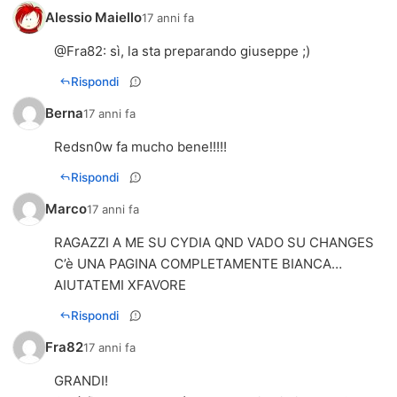
Alessio Maiello
17 anni fa
@
Fra82
: sì, la sta preparando giuseppe ;)
Rispondi
Berna
17 anni fa
Redsn0w fa mucho bene!!!!!
Rispondi
Marco
17 anni fa
RAGAZZI A ME SU CYDIA QND VADO SU CHANGES
C’è UNA PAGINA COMPLETAMENTE BIANCA…
AIUTATEMI XFAVORE
Rispondi
Fra82
17 anni fa
GRANDI!