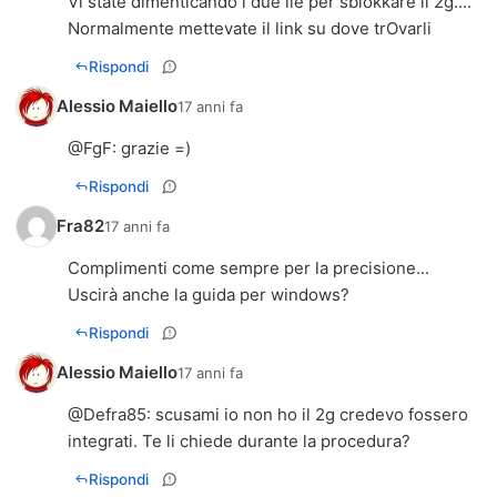
Vi state dimenticando i due ile per sblokkare il 2g....
Normalmente mettevate il link su dove trOvarli
Rispondi
Alessio Maiello
17 anni fa
@
FgF
: grazie =)
Rispondi
Fra82
17 anni fa
Complimenti come sempre per la precisione...
Uscirà anche la guida per windows?
Rispondi
Alessio Maiello
17 anni fa
@
Defra85
: scusami io non ho il 2g credevo fossero
integrati. Te li chiede durante la procedura?
Rispondi