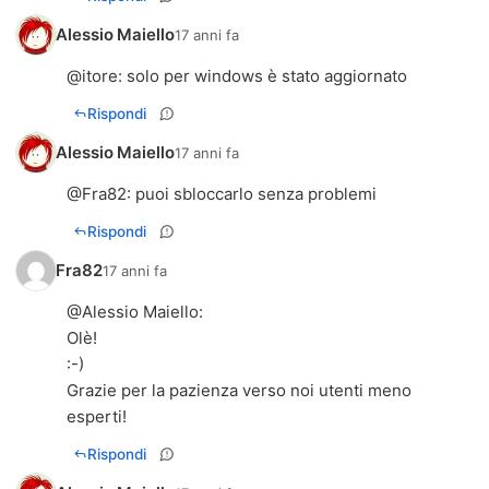
Alessio Maiello
17 anni fa
@
itore
: solo per windows è stato aggiornato
Rispondi
Alessio Maiello
17 anni fa
@
Fra82
: puoi sbloccarlo senza problemi
Rispondi
Fra82
17 anni fa
@
Alessio Maiello
:
Olè!
:-)
Grazie per la pazienza verso noi utenti meno
esperti!
Rispondi