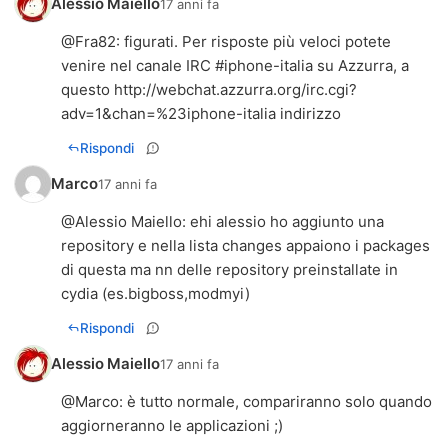
Alessio Maiello
17 anni fa
@
Fra82
: figurati. Per risposte più veloci potete
venire nel canale IRC #iphone-italia su Azzurra, a
questo
http://webchat.azzurra.org/irc.cgi?
adv=1&chan=%23iphone-italia
indirizzo
Rispondi
Marco
17 anni fa
@
Alessio Maiello
: ehi alessio ho aggiunto una
repository e nella lista changes appaiono i packages
di questa ma nn delle repository preinstallate in
cydia (es.bigboss,modmyi)
Rispondi
Alessio Maiello
17 anni fa
@
Marco
: è tutto normale, compariranno solo quando
aggiorneranno le applicazioni ;)