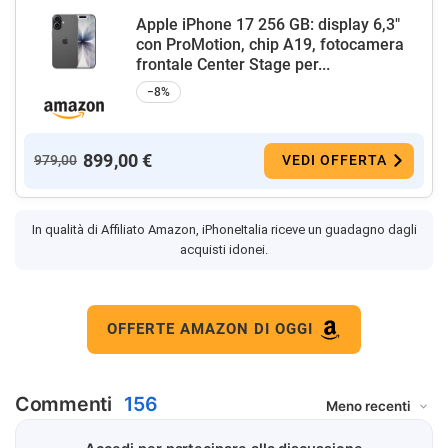
Apple iPhone 17 256 GB: display 6,3"
con ProMotion, chip A19, fotocamera
frontale Center Stage per...
−8%
899,00 €
979,00
VEDI OFFERTA
In qualità di Affiliato Amazon, iPhoneItalia riceve un guadagno dagli
acquisti idonei.
OFFERTE AMAZON DI OGGI
Commenti
156