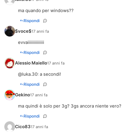
ma quando per windows??
Rispondi
$voce$
17 anni fa
evvaiiiiiiiiiiiiii
Rispondi
Alessio Maiello
17 anni fa
@
luka.30
: a secondi!
Rispondi
Gekino
17 anni fa
ma quindi è solo per 3g? 3gs ancora niente vero?
Rispondi
Cico83
17 anni fa