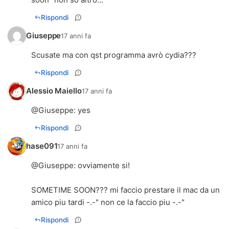
Rispondi
Giuseppe
17 anni fa
Scusate ma con qst programma avrò cydia???
Rispondi
Alessio Maiello
17 anni fa
@
Giuseppe
: yes
Rispondi
hase091
17 anni fa
@
Giuseppe
: ovviamente si!
SOMETIME SOON??? mi faccio prestare il mac da un
amico piu tardi -.-" non ce la faccio piu -.-"
Rispondi