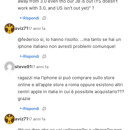
away from 3.0 even tho our JB is out (YS doesn't
work with 3.0, and US isn't out yet)" ?
Rispondi
aviz71
17 anni fa
@federico si, lo hanno risolto. ...ma tanto se hai un
iphone italiano non avresti problemi comunque!
Rispondi
steve91
17 anni fa
ragazzi ma l’iphone si può comprare sullo store
online e all’apple store a roma oppure esistono altri
centri apple in italia in cui è possibile acquistarlo???
grazie
Rispondi
aviz71
17 anni fa
@luca dice che se usi yellowsn0w e ultrasn0w non