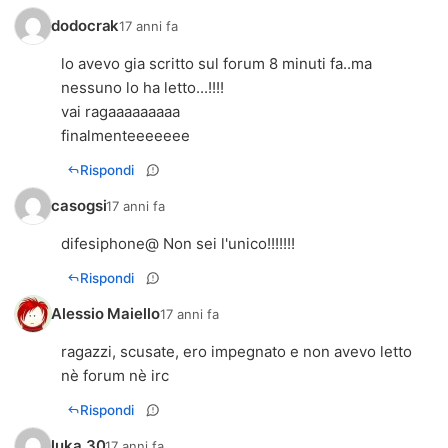
dodocrak
17 anni fa
lo avevo gia scritto sul forum 8 minuti fa..ma
nessuno lo ha letto...!!!!
vai ragaaaaaaaaa
finalmenteeeeeee
Rispondi
casogsi
17 anni fa
difesiphone@ Non sei l'unico!!!!!!!
Rispondi
Alessio Maiello
17 anni fa
ragazzi, scusate, ero impegnato e non avevo letto
nè forum nè irc
Rispondi
luka.30
17 anni fa