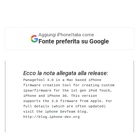
Aggiungi
iPhoneItalia come
Fonte preferita su Google
Ecco la nota allegata alla release:
PwnageTool 3.0 is a Mac based iPhone 
firmware creation tool for creating custom 
ipsw/firmware for the 1st gen iPod Touch, 
iPhone and iPhone 3G. This version 
supports the 3.0 firmware from Apple. For 
full details (which are often updated) 
visit the iphone DevTeam blog. 
http://blog.iphone-dev.org