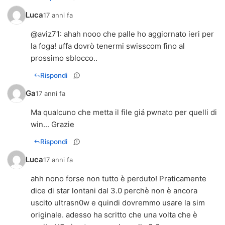
Luca
17 anni fa
@
aviz71
: ahah nooo che palle ho aggiornato ieri per
la foga! uffa dovrò tenermi swisscom fino al
prossimo sblocco..
Rispondi
Ga
17 anni fa
Ma qualcuno che metta il file giá pwnato per quelli di
win... Grazie
Rispondi
Luca
17 anni fa
ahh nono forse non tutto è perduto! Praticamente
dice di star lontani dal 3.0 perchè non è ancora
uscito ultrasn0w e quindi dovremmo usare la sim
originale. adesso ha scritto che una volta che è