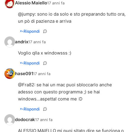
Alessio Maiello
17 anni fa
@
jumpy
: sono io da solo e sto preparando tutto ora,
un pò di pazienza e arriva
Rispondi
andrix
17 anni fa
Voglio qlla x windowsss :)
Rispondi
hase091
17 anni fa
@
Fra82
: se hai un mac puoi sbloccarlo anche
adesso con questo programma ;) se hai
windows...aspetta! come me :D
Rispondi
dodocrak
17 anni fa
ALESSIO MAIELLO mi puoi sltato dire se funziona o