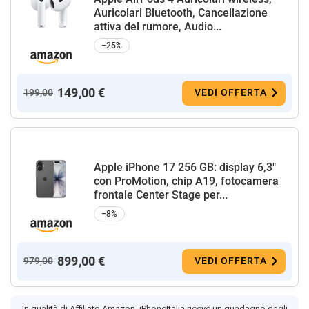
Auricolari Bluetooth, Cancellazione
attiva del rumore, Audio...
−25%
149,00 €
199,00
VEDI OFFERTA
Apple iPhone 17 256 GB: display 6,3"
con ProMotion, chip A19, fotocamera
frontale Center Stage per...
−8%
899,00 €
979,00
VEDI OFFERTA
In qualità di Affiliato Amazon, iPhoneItalia riceve un guadagno dagli