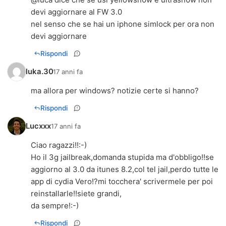
devi aggiornare al FW 3.0
nel senso che se hai un iphone simlock per ora non
devi aggiornare
Rispondi
luka.30
17 anni fa
ma allora per windows? notizie certe si hanno?
Rispondi
Lucxxx
17 anni fa
Ciao ragazzi!!:-)
Ho il 3g jailbreak,domanda stupida ma d'obbligo!!se
aggiorno al 3.0 da itunes 8.2,col tel jail,perdo tutte le
app di cydia Vero!?mi tocchera' scrivermele per poi
reinstallarle!!siete grandi,
da sempre!:-)
Rispondi