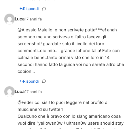
Rispondi
Luca
17 anni fa
@
Alessio Maiello
: e non scrivete putta***e! ahah
secondo me uno scriveva e l'altro faceva gli
screenshot! guardate solo il livello dei loro
commenti..dio mio.. ! grande iphoneitalia! Fate con
calma e bene..tanto ormai visto che loro in 14
secondi hanno fatto la guida voi non sarete altro che
copioni..
Rispondi
Luca
17 anni fa
@
Federico
: sisi! lo puoi leggere nel profilo di
musclenerd su twitter!
Qualcuno che è bravo con lo slang americano cosa
vuol dire "yellowsn0w / ultrasn0w users should stay