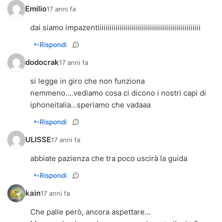
Emilio
17 anni fa
dai siamo impazentiiiiiiiiiiiiiiiiiiiiiiiiiiiiiiiiiiiiiiiiiiiiiiiiiiii
Rispondi
dodocrak
17 anni fa
si legge in giro che non funziona
nemmeno....vediamo cosa ci dicono i nostri capi di
iphoneitalia...speriamo che vadaaa
Rispondi
ULISSE
17 anni fa
abbiate pazienza che tra poco uscirà la guida
Rispondi
kain
17 anni fa
Che palle però, ancora aspettare...