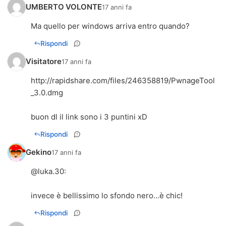
UMBERTO VOLONTE
17 anni fa
Ma quello per windows arriva entro quando?
Rispondi
Visitatore
17 anni fa
http://rapidshare.com/files/246358819/PwnageTool
_3.0.dmg
buon dl il link sono i 3 puntini xD
Rispondi
Gekino
17 anni fa
@
luka.30
:
invece è bellissimo lo sfondo nero...è chic!
Rispondi