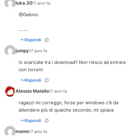
luka.30
17 anni fa
@Gekino
........
Rispondi
jumpy
17 anni fa
lo scaricate tra i download? Non riesco ad entrare
con torrent
Rispondi
Alessio Maiello
17 anni fa
ragazzi mi correggo, forse per windows c'è da
attendere più di qualche secondo, mi spiace
Rispondi
momo
17 anni fa