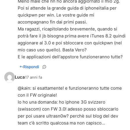
Meno male che nn ho ancora aggiornato il mio 2g.
Poi si attende la grande guida di iphoneitalia per
quickpwn per win. Le vostre guide mi
accompagnano fin dai primi passi.
Ma ragazzi, ricapitolando brevemente, quando si
potrà fare il jb bisogna prima avere iTunes 8.2 quindi
aggionare al 3.0 e poi sbloccare con quickpwn (nel
mio caso uso quello). Basta Vero?
E le applicazioni dell'appstore funzioneranno tutte?
Rispondi
Luca
17 anni fa
@
kain
: si esattamente! e funzioneranno tutte come
con il FW originale!
Io ho una domanda: ho iphone 3G svizzero
(swisscom) con FW 3.0! adesso posso sbloccarlo
per poi usare ultrasn0w? perchè sul blog del dev
team c'è scritto qualcosa ma non capisco...