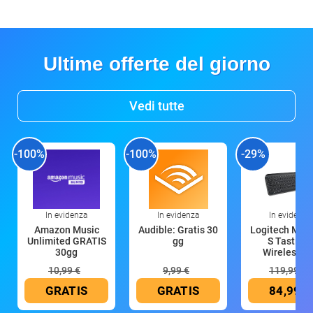
Ultime offerte del giorno
Vedi tutte
-100%
-100%
-29%
In evidenza
In evidenza
In evidenza
Amazon Music
Audible: Gratis 30
Logitech MX 
Unlimited GRATIS
gg
S Tastiera
30gg
Wireless (G
10,99 €
9,99 €
119,99 €
GRATIS
GRATIS
84,99 €