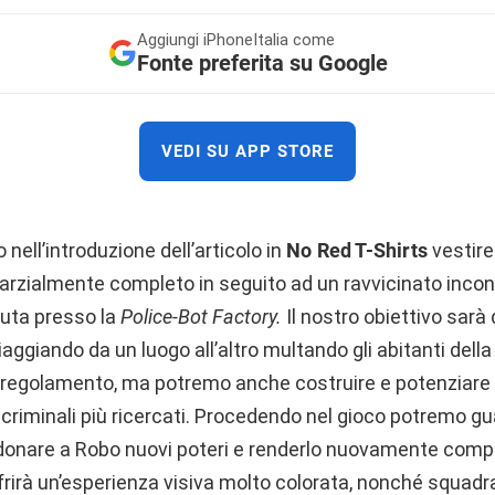
Aggiungi
iPhoneItalia come
Fonte preferita su Google
VEDI SU APP STORE
ell’introduzione dell’articolo in
No Red T-Shirts
vestire
parzialmente completo in seguito ad un ravvicinato inco
uta presso la
Police-Bot Factory.
Il nostro obiettivo sarà 
iaggiando da un luogo all’altro multando gli abitanti della
e il regolamento, ma potremo anche costruire e potenziar
i criminali più ricercati. Procedendo nel gioco potremo 
donare a Robo nuovi poteri e renderlo nuovamente comple
frirà un’esperienza visiva molto colorata, nonché squadr