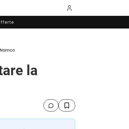
fferte
di Namco
tare la