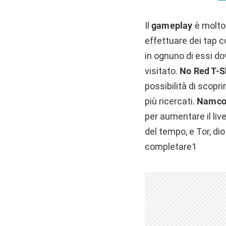
Il
gameplay
è molto 
effettuare dei tap co
in ognuno di essi d
visitato.
No Red T-S
possibilità di scopri
più ricercati.
Namc
per aumentare il liv
del tempo, e Tor, dio
completare1