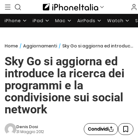
iPhone
iPad
Mac
AirPods
Watch
Home
/
Aggiornamenti
/
Sky Go si aggiorna ed introduce la ricerca dei programmi e la condivisione sui social network
Sky Go si aggiorna ed
introduce la ricerca dei
programmi e la
condivisione sui social
network
Denis Dosi
Condividi
31 Maggio 2012