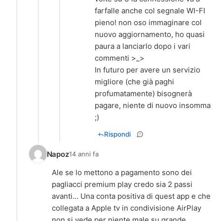
farfalle anche col segnale WI-FI
pieno! non oso immaginare col
nuovo aggiornamento, ho quasi
paura a lanciarlo dopo i vari
commenti >_>
In futuro per avere un servizio
migliore (che già paghi
profumatamente) bisognerà
pagare, niente di nuovo insomma
;)
Rispondi
Napoz
14 anni fa
Ale se lo mettono a pagamento sono dei
pagliacci premium play credo sia 2 passi
avanti... Una conta positiva di quest app e che
collegata a Apple tv in condivisione AirPlay
non si vede per niente male su grande