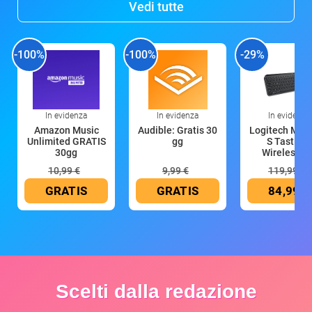
Vedi tutte
-100%
-100%
-29%
In evidenza
In evidenza
In evidenza
Amazon Music
Audible: Gratis 30
Logitech MX 
Unlimited GRATIS
gg
S Tastiera
30gg
Wireless (G
10,99 €
9,99 €
119,99 €
GRATIS
GRATIS
84,99 €
Scelti dalla redazione