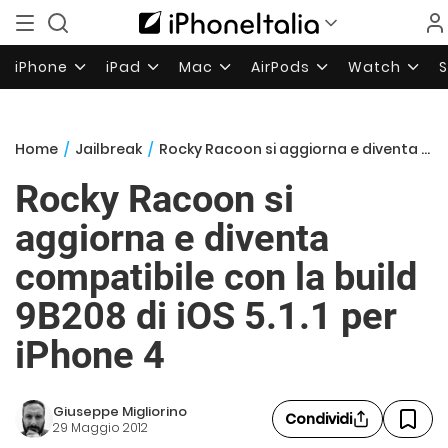
iPhone
iPad
Mac
AirPods
Watch
Home
/
Jailbreak
/
Rocky Racoon si aggiorna e diventa compatibile con la build 9B208 di iOS 5.1.1 per iPhone 4
Rocky Racoon si
aggiorna e diventa
compatibile con la build
9B208 di iOS 5.1.1 per
iPhone 4
Giuseppe Migliorino
Condividi
29 Maggio 2012