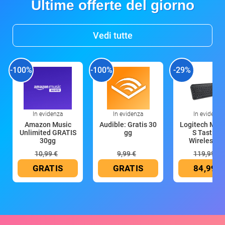
Ultime offerte del giorno
Vedi tutte
-100%
-100%
-29%
In evidenza
In evidenza
In evidenza
Amazon Music
Audible: Gratis 30
Logitech MX 
Unlimited GRATIS
gg
S Tastiera
30gg
Wireless (G
10,99 €
9,99 €
119,99 €
GRATIS
GRATIS
84,99 €