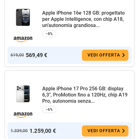
Apple iPhone 16e 128 GB: progettato
per Apple Intelligence, con chip A18,
un’autonomia grandiosa...
−8%
569,49 €
619,00
VEDI OFFERTA
Apple iPhone 17 Pro 256 GB: display
6,3", ProMotion fino a 120Hz, chip A19
Pro, autonomia senza...
−6%
1.259,00 €
1.339,00
VEDI OFFERTA