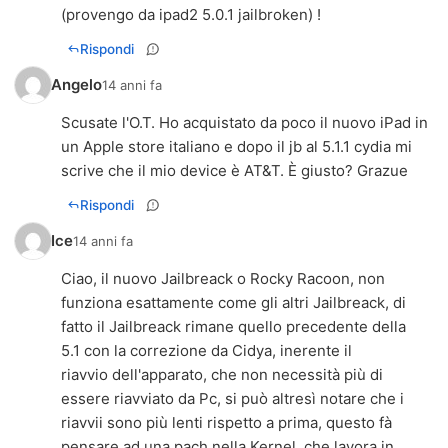
(provengo da ipad2 5.0.1 jailbroken) !
Rispondi
Angelo
14 anni fa
Scusate l'O.T. Ho acquistato da poco il nuovo iPad in
un Apple store italiano e dopo il jb al 5.1.1 cydia mi
scrive che il mio device è AT&T. È giusto? Grazue
Rispondi
Ice
14 anni fa
Ciao, il nuovo Jailbreack o Rocky Racoon, non
funziona esattamente come gli altri Jailbreack, di
fatto il Jailbreack rimane quello precedente della
5.1 con la correzione da Cidya, inerente il
riavvio dell'apparato, che non necessità più di
essere riavviato da Pc, si può altresì notare che i
riavvii sono più lenti rispetto a prima, questo fà
pensare ad una pach nella Kernel, che lavora in