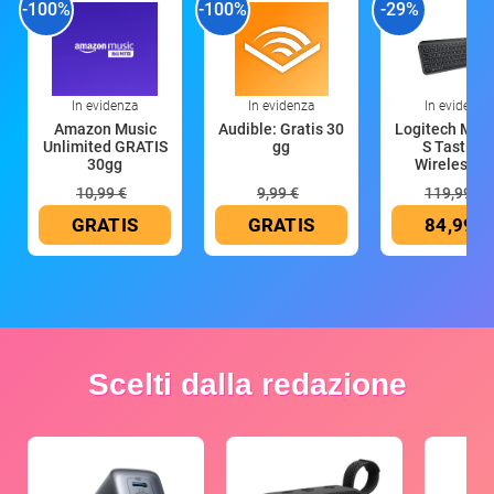
-100%
-100%
-29%
In evidenza
In evidenza
In evidenza
Amazon Music
Audible: Gratis 30
Logitech MX 
Unlimited GRATIS
gg
S Tastiera
30gg
Wireless (G
10,99 €
9,99 €
119,99 €
GRATIS
GRATIS
84,99 €
Scelti dalla redazione