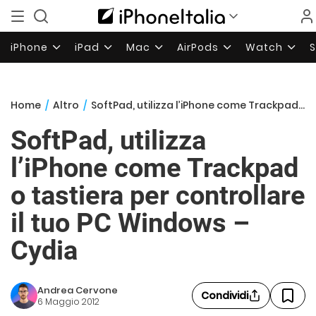
iPhone
iPad
Mac
AirPods
Watch
Home
/
Altro
/
SoftPad, utilizza l’iPhone come Trackpad o tastiera per controllare il tuo PC Windows – Cydia
SoftPad, utilizza
l’iPhone come Trackpad
o tastiera per controllare
il tuo PC Windows –
Cydia
Andrea Cervone
Condividi
6 Maggio 2012