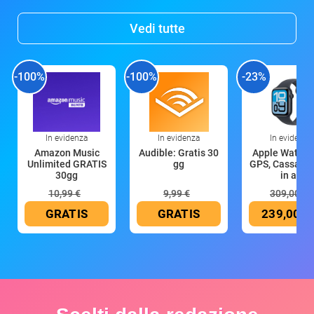
Vedi tutte
-100%
-100%
-23%
In evidenza
In evidenza
In evidenza
Amazon Music
Audible: Gratis 30
Apple Watch 
Unlimited GRATIS
gg
GPS, Cassa 4
30gg
in all
10,99 €
9,99 €
309,00 €
GRATIS
GRATIS
239,00 €