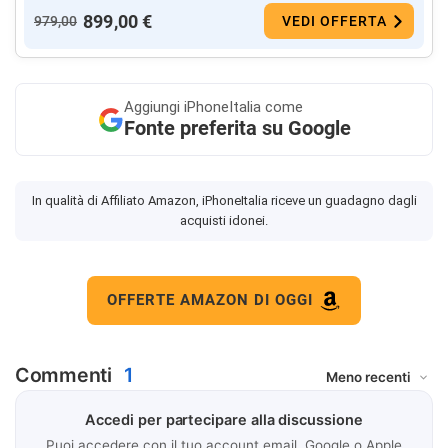
899,00 €
979,00
VEDI OFFERTA
Aggiungi
iPhoneItalia come
Fonte preferita su Google
In qualità di Affiliato Amazon, iPhoneItalia riceve un guadagno dagli
acquisti idonei.
OFFERTE AMAZON DI OGGI
Commenti
1
Accedi per partecipare alla discussione
Puoi accedere con il tuo account email, Google o Apple