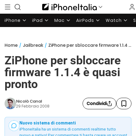
iPhone
iPad
Mac
AirPods
Watch
Home
/
Jailbreak
/
ZiPhone per sbloccare firmware 1.1.4 è quasi pronto
ZiPhone per sbloccare
firmware 1.1.4 è quasi
pronto
Nicolò Canal
Condividi
29 Febbraio 2008
Nuovo sistema di commenti
iPhoneItalia ha un sistema di commenti realtime tutto
nuovo e nativo! Per commentare ti basta creare un account