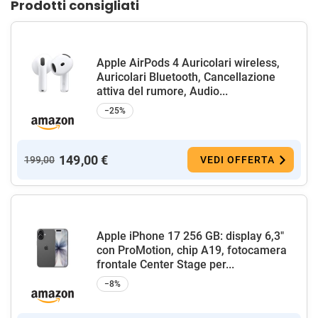
Prodotti consigliati
Apple AirPods 4 Auricolari wireless,
Auricolari Bluetooth, Cancellazione
attiva del rumore, Audio...
−25%
149,00 €
199,00
VEDI OFFERTA
Apple iPhone 17 256 GB: display 6,3"
con ProMotion, chip A19, fotocamera
frontale Center Stage per...
−8%