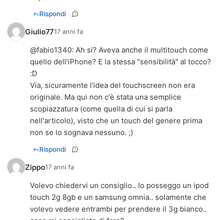
Rispondi
Giulio77
17 anni fa
@
fabio1340
: Ah si? Aveva anche il multitouch come
quello dell'iPhone? E la stessa "sensibilità" al tocco?
:D
Via, sicuramente l'idea del touchscreen non era
originale. Ma qui non c'è stata una semplice
scopiazzatura (come quella di cui si parla
nell'articolo), visto che un touch del genere prima
non se lo sognava nessuno. ;)
Rispondi
Zippo
17 anni fa
Volevo chiedervi un consiglio.. Io posseggo un ipod
touch 2g 8gb e un samsung omnia.. solamente che
volevo vedere entrambi per prendere il 3g bianco..