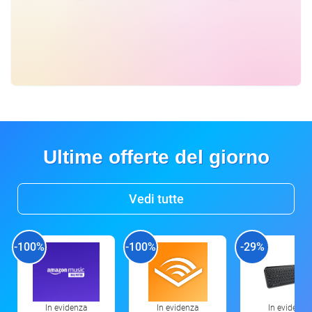
Ultime offerte del giorno
Vedi tutte
-100%
-100%
-29%
In evidenza
In evidenza
In evidenza