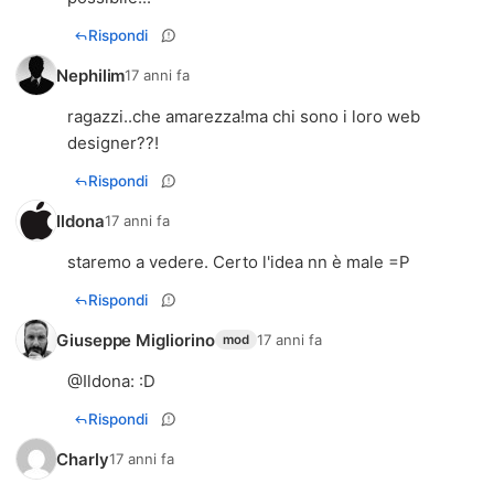
Rispondi
Nephilim
17 anni fa
ragazzi..che amarezza!ma chi sono i loro web
designer??!
Rispondi
Ildona
17 anni fa
staremo a vedere. Certo l'idea nn è male =P
Rispondi
Giuseppe Migliorino
17 anni fa
mod
@
Ildona
: :D
Rispondi
Charly
17 anni fa