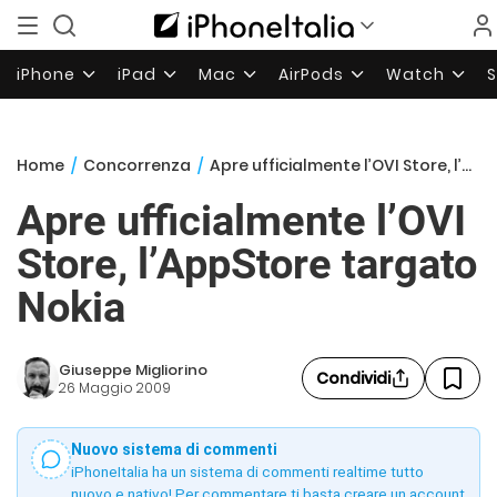
iPhone
iPad
Mac
AirPods
Watch
Home
/
Concorrenza
/
Apre ufficialmente l’OVI Store, l’AppStore targato Nokia
Apre ufficialmente l’OVI
Store, l’AppStore targato
Nokia
Giuseppe Migliorino
Condividi
26 Maggio 2009
Nuovo sistema di commenti
iPhoneItalia ha un sistema di commenti realtime tutto
nuovo e nativo! Per commentare ti basta creare un account