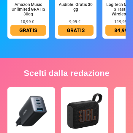
Amazon Music
Audible: Gratis 30
Logitech MX 
Unlimited GRATIS
gg
S Tastiera
30gg
Wireless (G
10,99 €
9,99 €
119,99 €
GRATIS
GRATIS
84,99 €
Scelti dalla redazione