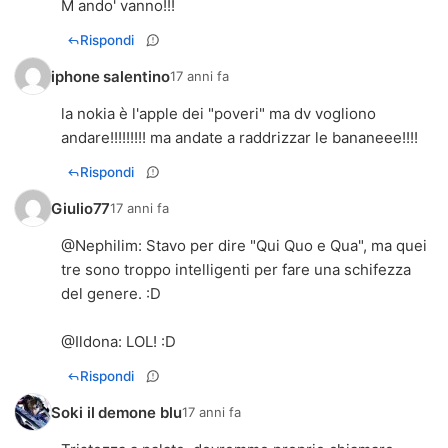
M ando' vanno!!!
Rispondi
iphone salentino
17 anni fa
la nokia è l'apple dei "poveri" ma dv vogliono
andare!!!!!!!!! ma andate a raddrizzar le bananeee!!!!
Rispondi
Giulio77
17 anni fa
@
Nephilim
: Stavo per dire "Qui Quo e Qua", ma quei
tre sono troppo intelligenti per fare una schifezza
del genere. :D
@
Ildona
: LOL! :D
Rispondi
Soki il demone blu
17 anni fa