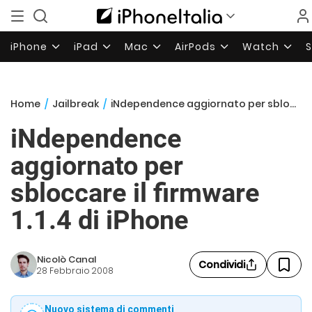
iPhone
iPad
Mac
AirPods
Watch
Home
/
Jailbreak
/
iNdependence aggiornato per sbloccare il firmware 1.1.4 di iPhone
iNdependence
aggiornato per
sbloccare il firmware
1.1.4 di iPhone
Nicolò Canal
Condividi
28 Febbraio 2008
Nuovo sistema di commenti