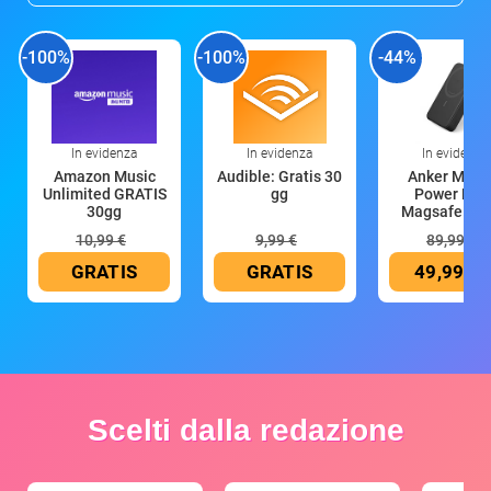
-100%
-100%
-44%
In evidenza
In evidenza
In evidenza
Amazon Music
Audible: Gratis 30
Anker Mag
Unlimited GRATIS
gg
Power Ban
30gg
Magsafe 10
mAh
10,99 €
9,99 €
89,99 €
GRATIS
GRATIS
49,99 €
Scelti dalla redazione