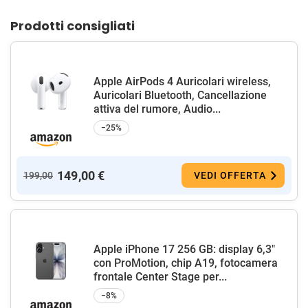
Prodotti consigliati
Apple AirPods 4 Auricolari wireless,
Auricolari Bluetooth, Cancellazione
attiva del rumore, Audio...
−25%
149,00 €
199,00
VEDI OFFERTA
Apple iPhone 17 256 GB: display 6,3"
con ProMotion, chip A19, fotocamera
frontale Center Stage per...
−8%