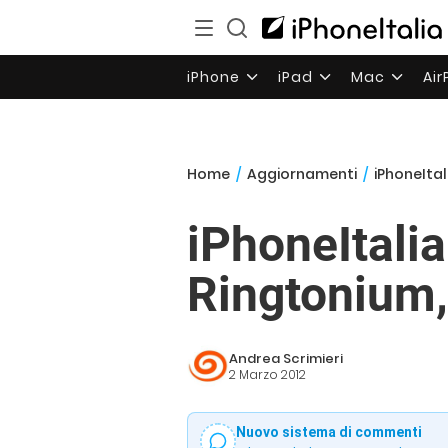
iPhone
iPad
Mac
Ai
Home
/
Aggiornamenti
/
iPhoneItal
iPhoneItali
Ringtonium,
Andrea Scrimieri
2 Marzo 2012
Nuovo sistema di commenti