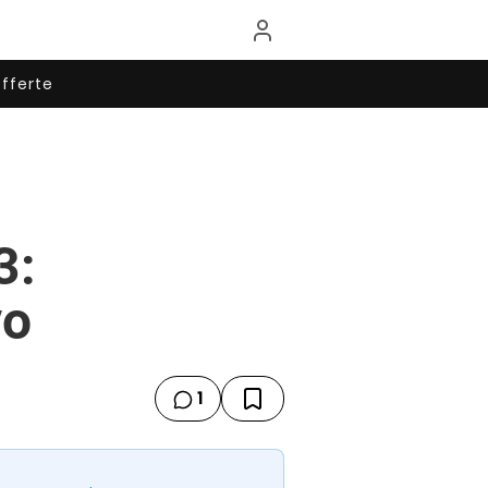
fferte
3:
vo
1