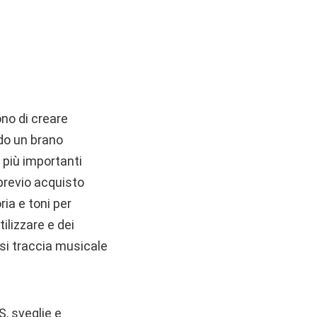
ono di creare
ndo un brano
e più importanti
 previo acquisto
ria e toni per
ilizzare e dei
asi traccia musicale
S, sveglie e