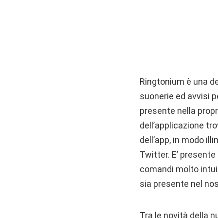
Ringtonium è una del
suonerie ed avvisi p
presente nella propri
dell’applicazione tr
dell’app, in modo il
Twitter. E’ presente
comandi molto intuit
sia presente nel no
Tra le novità della n