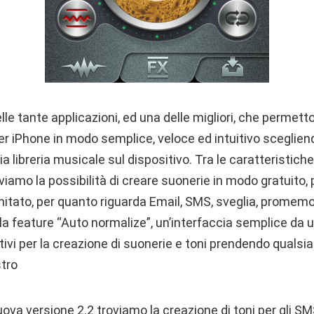
le tante applicazioni, ed una delle migliori, che permett
er iPhone in modo semplice, veloce ed intuitivo sceglie
a libreria musicale sul dispositivo. Tra le caratteristich
oviamo la possibilità di creare suonerie in modo gratuito,
limitato, per quanto riguarda Email, SMS, sveglia, promemo
 la feature “Auto normalize”, un’interfaccia semplice da ut
ivi per la creazione di suonerie e toni prendendo qualsi
stro
uova versione 2.2 troviamo la creazione di toni per gli SM