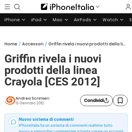
iPhone
iPad
Mac
AirPods
Watch
Home
/
Accessori
/
Griffin rivela i nuovi prodotti della linea Crayola [CES 2012]
Griffin rivela i nuovi
prodotti della linea
Crayola [CES 2012]
Andrea Scrimieri
Condividi
13 Gennaio 2012
Nuovo sistema di commenti
iPhoneItalia ha un sistema di commenti realtime tutto
nuovo e nativo! Per commentare ti basta creare un account