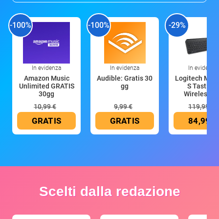
-100%
-100%
-29%
In evidenza
In evidenza
In evidenza
Amazon Music
Audible: Gratis 30
Logitech MX 
Unlimited GRATIS
gg
S Tastiera
30gg
Wireless (G
10,99 €
9,99 €
119,99 €
GRATIS
GRATIS
84,99 €
Scelti dalla redazione