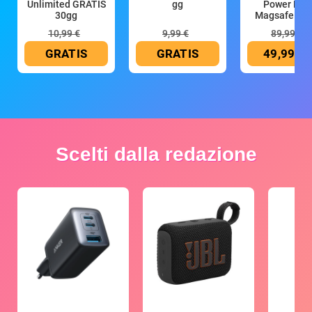
Unlimited GRATIS
gg
Power Ban
30gg
Magsafe 10
mAh
10,99 €
9,99 €
89,99 €
GRATIS
GRATIS
49,99 €
Scelti dalla redazione