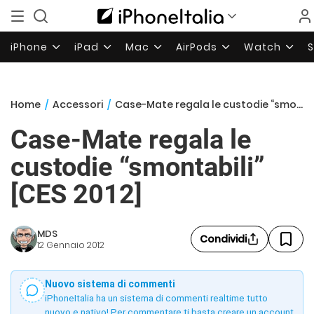
iPhone
iPad
Mac
AirPods
Watch
Home
/
Accessori
/
Case-Mate regala le custodie “smontabili” [CES 2012]
Case-Mate regala le
custodie “smontabili”
[CES 2012]
MDS
Condividi
12 Gennaio 2012
Nuovo sistema di commenti
iPhoneItalia ha un sistema di commenti realtime tutto
nuovo e nativo! Per commentare ti basta creare un account