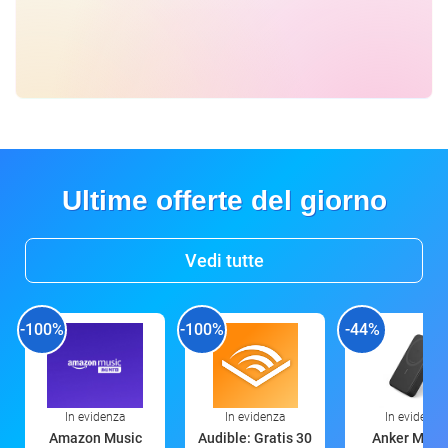
Ultime offerte del giorno
Vedi tutte
-100%
-100%
-44%
In evidenza
In evidenza
In evidenza
Amazon Music
Audible: Gratis 30
Anker Mag