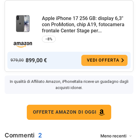
Apple iPhone 17 256 GB: display 6,3"
con ProMotion, chip A19, fotocamera
frontale Center Stage per...
−8%
899,00 €
979,00
VEDI OFFERTA
In qualità di Affiliato Amazon, iPhoneItalia riceve un guadagno dagli
acquisti idonei.
OFFERTE AMAZON DI OGGI
Commenti
2