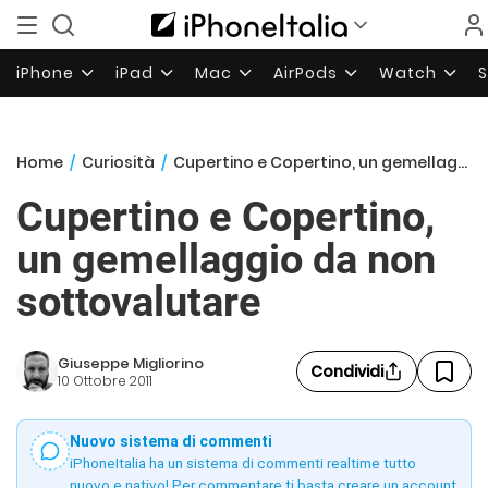
iPhone
iPad
Mac
AirPods
Watch
Home
/
Curiosità
/
Cupertino e Copertino, un gemellaggio da non sottovalutare
Cupertino e Copertino,
un gemellaggio da non
sottovalutare
Giuseppe Migliorino
Condividi
10 Ottobre 2011
Nuovo sistema di commenti
iPhoneItalia ha un sistema di commenti realtime tutto
nuovo e nativo! Per commentare ti basta creare un account