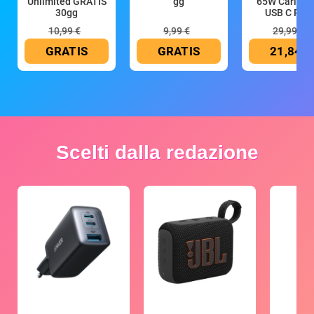
Unlimited GRATIS
gg
65W Caricat
30gg
USB C Rica
10,99 €
9,99 €
29,99 €
GRATIS
GRATIS
21,84 €
Scelti dalla redazione