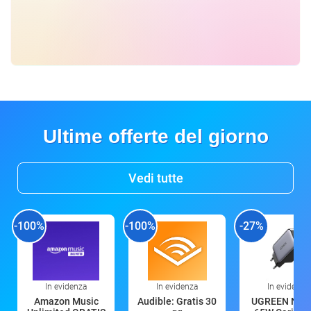
Ultime offerte del giorno
Vedi tutte
-100%
-100%
-27%
In evidenza
In evidenza
In evidenza
Amazon Music
Audible: Gratis 30
UGREEN Nex