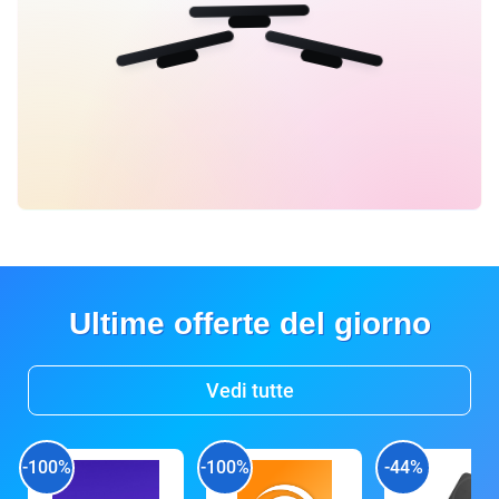
Ultime offerte del giorno
Vedi tutte
-100%
-100%
-44%