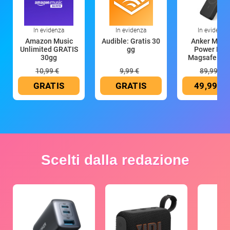
In evidenza
In evidenza
In evidenza
Amazon Music
Audible: Gratis 30
Anker Mag
Unlimited GRATIS
gg
Power Ban
30gg
Magsafe 10
mAh
10,99 €
9,99 €
89,99 €
GRATIS
GRATIS
49,99 €
Scelti dalla redazione