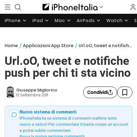
iPhone
iPad
Mac
AirPods
Watch
Home
/
Applicazioni App Store
/
Url.oO, tweet e notifiche push per chi ti sta vicino
Url.oO, tweet e notifiche
push per chi ti sta vicino
Giuseppe Migliorino
Condividi
12 Settembre 2011
Nuovo sistema di commenti
iPhoneItalia ha un sistema di commenti realtime tutto
nuovo e nativo! Per commentare ti basta creare un account
e potrai subito commentare.
Prova la
nuova sezione commenti
!