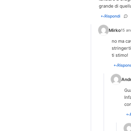
grande di quel
Rispondi
Mirko
15 an
no ma cav
stringert
ti stimo!
Rispond
And
Gua
Inf