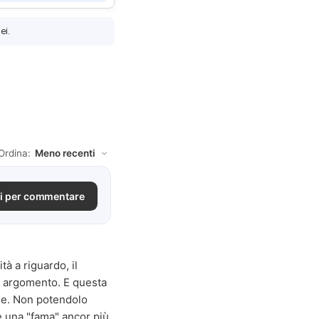
ei.
Ordina:
i per commentare
à a riguardo, il
o argomento. E questa
one. Non potendolo
e una "fama" ancor più