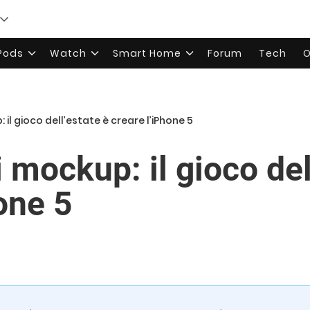
rPods
Watch
Smart Home
Forum
Tech
O
 il gioco dell’estate è creare l’iPhone 5
 mockup: il gioco del
one 5