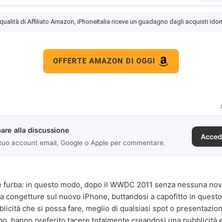
 qualità di Affiliato Amazon, iPhoneItalia riceve un guadagno dagli acquisti idon
OFFERTE AMAZON DI OGGI
are alla discussione
Acced
 tuo account email, Google o Apple per commentare.
è furba: in questo modo, dopo il WWDC 2011 senza nessuna novit
a congetture sul nuovo iPhone, buttandosi a capofitto in quest
bblicità che si possa fare, meglio di qualsiasi spot o presentazi
no, hanno preferito tacere totalmente creandosi una pubblicità 