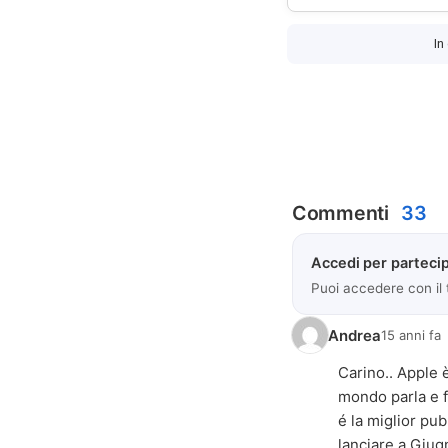
In
Commenti
33
Accedi per partecip
Puoi accedere con il
Andrea
15 anni fa
Carino.. Apple 
mondo parla e f
é la miglior pu
lanciare a Giug