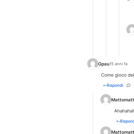
Gpau
15 anni fa
Come gioco dell
Rispondi
Mattomat
Ahahahah
Rispond
Mattomat