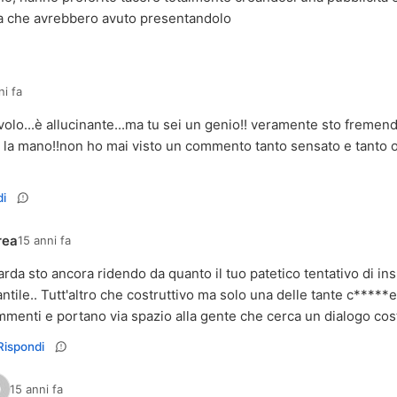
la che avrebbero avuto presentandolo
ni fa
olo...è allucinante...ma tu sei un genio!! veramente sto fremendo
i la mano!!non ho mai visto un commento tanto sensato e tanto or
i
rea
15 anni fa
rda sto ancora ridendo da quanto il tuo patetico tentativo di ins
antile.. Tutt'altro che costruttivo ma solo una delle tante c*****
Rispondi
15 anni fa