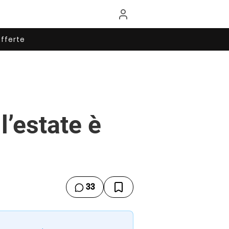
fferte
l’estate è
33