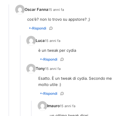
Oscar Fanna
15 anni fa
cos'è? non lo trovo su appstore? ;)
Rispondi
Luca
15 anni fa
è un tweak per cydia
Rispondi
Tony
15 anni fa
Esatto. È un tweak di cydia. Secondo me
molto utile :)
Rispondi
Imauro
15 anni fa
un ottimo tweak direi....