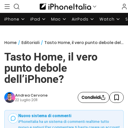
iPhone
iPad
Mac
AirPods
Watch
Home
/
Editoriali
/
Tasto Home, il vero punto debole dell’iPhone?
Tasto Home, il vero
punto debole
dell’iPhone?
Andrea Cervone
Condividi
22 Luglio 2011
Nuovo sistema di commenti
iPhoneItalia ha un sistema di commenti realtime tutto
nuovo e nativo! Per commentare ti basta creare un account