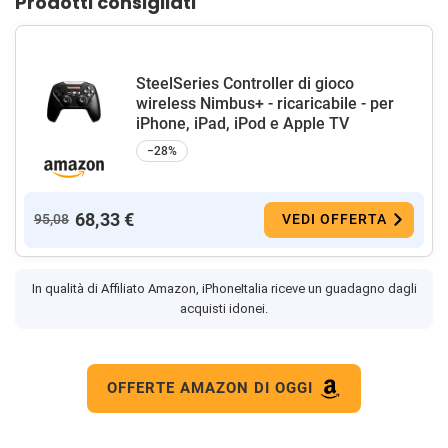
Prodotti consigliati
SteelSeries Controller di gioco
wireless Nimbus+ - ricaricabile - per
iPhone, iPad, iPod e Apple TV
−28%
68,33 €
95,08
VEDI OFFERTA
In qualità di Affiliato Amazon, iPhoneItalia riceve un guadagno dagli
acquisti idonei.
OFFERTE AMAZON DI OGGI