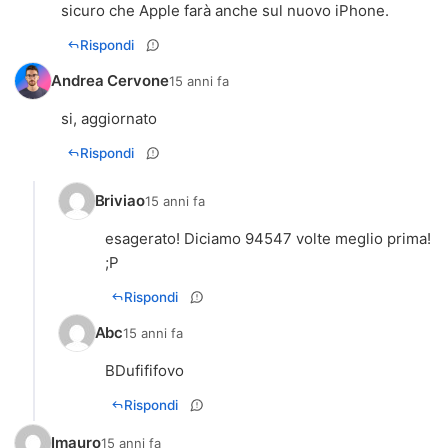
sicuro che Apple farà anche sul nuovo iPhone.
Rispondi
Andrea Cervone
15 anni fa
si, aggiornato
Rispondi
Briviao
15 anni fa
esagerato! Diciamo 94547 volte meglio prima!
;P
Rispondi
Abc
15 anni fa
BDufififovo
Rispondi
Imauro
15 anni fa