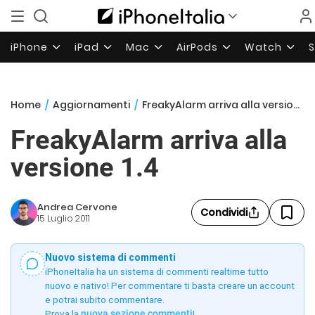
iPhone
iPad
Mac
AirPods
Watch
Home
/
Aggiornamenti
/
FreakyAlarm arriva alla versione 1.4
FreakyAlarm arriva alla
versione 1.4
Andrea Cervone
Condividi
15 Luglio 2011
Nuovo sistema di commenti
iPhoneItalia ha un sistema di commenti realtime tutto
nuovo e nativo! Per commentare ti basta creare un account
e potrai subito commentare.
Prova la
nuova sezione commenti
!