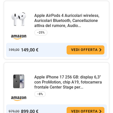
Apple AirPods 4 Auricolari wireless,
Auricolari Bluetooth, Cancellazione
attiva del rumore, Audio...
−25%
149,00 €
199,00
VEDI OFFERTA
Apple iPhone 17 256 GB: display 6,3"
con ProMotion, chip A19, fotocamera
frontale Center Stage per...
−8%
899,00 €
979,00
VEDI OFFERTA