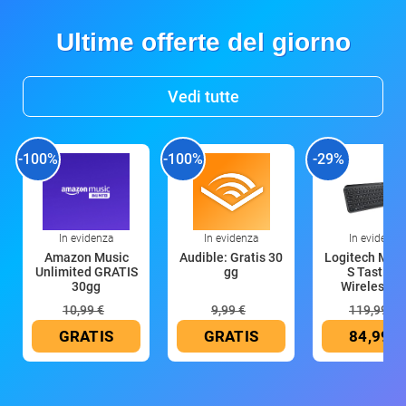
Ultime offerte del giorno
Vedi tutte
-100%
-100%
-29%
In evidenza
In evidenza
In evidenza
Amazon Music
Audible: Gratis 30
Logitech MX 
Unlimited GRATIS
gg
S Tastiera
30gg
Wireless (G
10,99 €
9,99 €
119,99 €
GRATIS
GRATIS
84,99 €