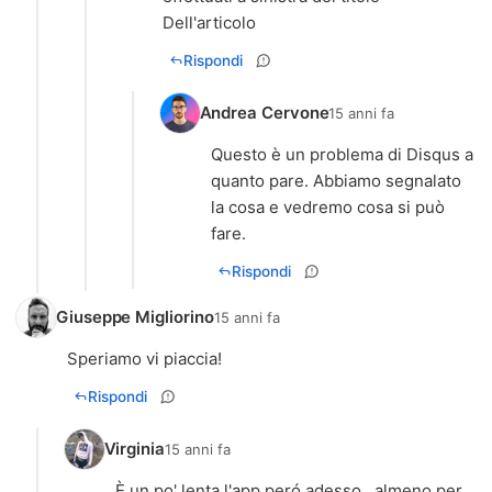
Dell'articolo
Rispondi
Andrea Cervone
15 anni fa
Questo è un problema di Disqus a
quanto pare. Abbiamo segnalato
la cosa e vedremo cosa si può
fare.
Rispondi
Giuseppe Migliorino
15 anni fa
Speriamo vi piaccia!
Rispondi
Virginia
15 anni fa
È un po' lenta l'app peró adesso...almeno per