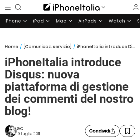
iPhone
iPad
Mac
AirPods
Watch
Home
/
[Comunicaz. servizio]
/
iPhoneItalia introduce Disqus: nuova piattaforma di gestione dei commenti del nostro blog!
iPhoneItalia introduce
Disqus: nuova
piattaforma di gestione
dei commenti del nostro
blog!
GC
Condividi
19 Luglio 2011