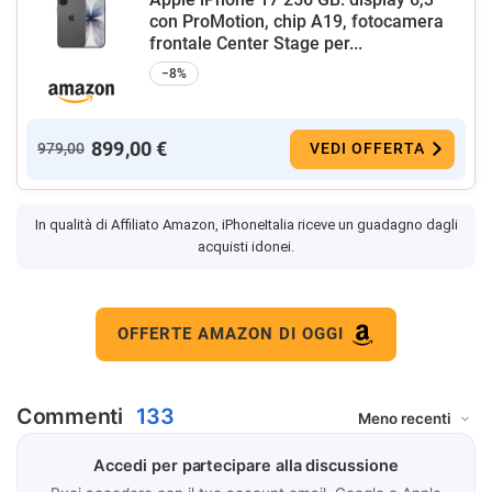
con ProMotion, chip A19, fotocamera
frontale Center Stage per...
−8%
899,00 €
979,00
VEDI OFFERTA
In qualità di Affiliato Amazon, iPhoneItalia riceve un guadagno dagli
acquisti idonei.
OFFERTE AMAZON DI OGGI
Commenti
133
Accedi per partecipare alla discussione