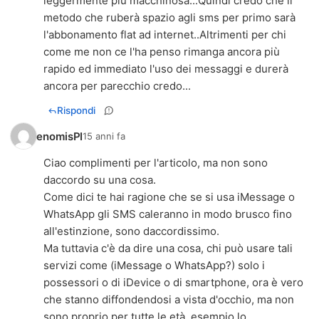
leggermente più macchinosa...Quindi credo che il
metodo che ruberà spazio agli sms per primo sarà
l'abbonamento flat ad internet..Altrimenti per chi
come me non ce l'ha penso rimanga ancora più
rapido ed immediato l'uso dei messaggi e durerà
ancora per parecchio credo...
Rispondi
enomisPI
15 anni fa
Ciao complimenti per l'articolo, ma non sono
daccordo su una cosa.
Come dici te hai ragione che se si usa iMessage o
WhatsApp gli SMS caleranno in modo brusco fino
all'estinzione, sono daccordissimo.
Ma tuttavia c'è da dire una cosa, chi può usare tali
servizi come (iMessage o WhatsApp?) solo i
possessori o di iDevice o di smartphone, ora è vero
che stanno diffondendosi a vista d'occhio, ma non
sono proprio per tutte le età, esempio lo