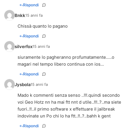
Rispondi
Bnkk
15 anni fa
Chissà quanto lo pagano
Rispondi
silverfox
15 anni fa
siuramente lo pagheranno profumatamente.....o
magari nel tempo libero continua con ios...
Rispondi
Jysbola
15 anni fa
Mado k commenti senza senso ..!!!.quindi secondo
voi Geo Hotz nn ha mai ftt nnt d utile..!!!..?..ma siete
fuori..!!..il primo software x effettuare il jailbreak
indovinate un Po chi lo ha ftt..!!..?..bahh k gent
Rispondi