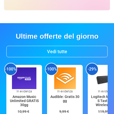
Ultime offerte del giorno
Vedi tutte
-100%
-100%
-29%
In evidenza
In evidenza
In evidenza
Amazon Music
Audible: Gratis 30
Logitech MX 
Unlimited GRATIS
gg
S Tastiera
30gg
Wireless (G
10,99 €
9,99 €
119,99 €