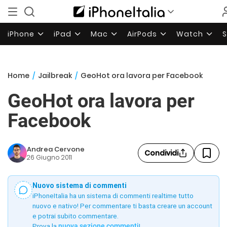
iPhone
iPad
Mac
AirPods
Watch
Home
/
Jailbreak
/
GeoHot ora lavora per Facebook
GeoHot ora lavora per
Facebook
Andrea Cervone
Condividi
26 Giugno 2011
Nuovo sistema di commenti
iPhoneItalia ha un sistema di commenti realtime tutto
nuovo e nativo! Per commentare ti basta creare un account
e potrai subito commentare.
Prova la
nuova sezione commenti
!