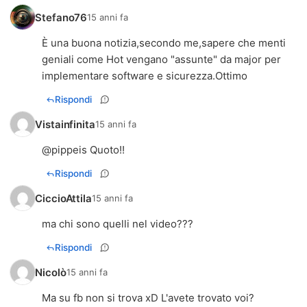
Stefano76
15 anni fa
È una buona notizia,secondo me,sapere che menti
geniali come Hot vengano "assunte" da major per
implementare software e sicurezza.Ottimo
Rispondi
Vistainfinita
15 anni fa
@pippeis Quoto!!
Rispondi
CiccioAttila
15 anni fa
ma chi sono quelli nel video???
Rispondi
Nicolò
15 anni fa
Ma su fb non si trova xD L'avete trovato voi?