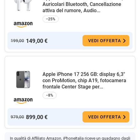
Auricolari Bluetooth, Cancellazione
attiva del rumore, Audio...
−25%
149,00 €
199,00
VEDI OFFERTA
Apple iPhone 17 256 GB: display 6,3"
con ProMotion, chip A19, fotocamera
frontale Center Stage per...
−8%
899,00 €
979,00
VEDI OFFERTA
In qualità di Affiliato Amazon, iPhoneItalia riceve un guadagno dagli