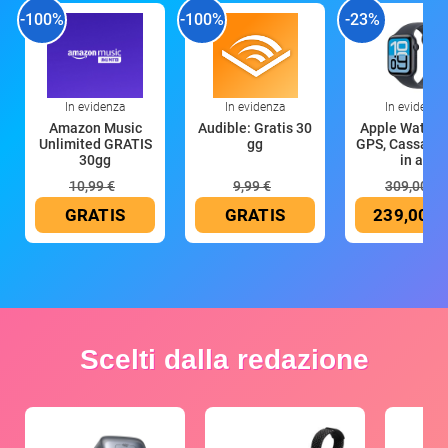
-100%
-100%
-23%
In evidenza
In evidenza
In evidenza
Amazon Music
Audible: Gratis 30
Apple Watch 
Unlimited GRATIS
gg
GPS, Cassa 4
30gg
in all
10,99 €
9,99 €
309,00 €
GRATIS
GRATIS
239,00 €
Scelti dalla redazione