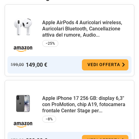
Apple AirPods 4 Auricolari wireless,
Auricolari Bluetooth, Cancellazione
attiva del rumore, Audio...
−25%
149,00 €
199,00
VEDI OFFERTA
Apple iPhone 17 256 GB: display 6,3"
con ProMotion, chip A19, fotocamera
frontale Center Stage per...
−8%