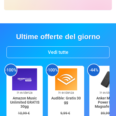
Ultime offerte del giorno
Vedi tutte
-100%
-100%
-44%
In evidenza
In evidenza
In evidenza
Amazon Music
Audible: Gratis 30
Anker Mag
Unlimited GRATIS
gg
Power Ban
30gg
Magsafe 10
mAh
10,99 €
9,99 €
89,99 €