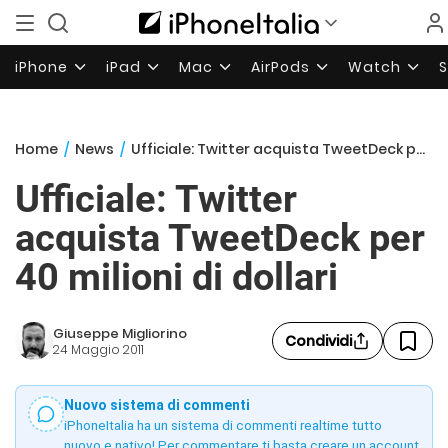
iPhone
iPad
Mac
AirPods
Watch
Home
/
News
/
Ufficiale: Twitter acquista TweetDeck per 40 milioni di dollari
Ufficiale: Twitter
acquista TweetDeck per
40 milioni di dollari
Giuseppe Migliorino
Condividi
24 Maggio 2011
Nuovo sistema di commenti
iPhoneItalia ha un sistema di commenti realtime tutto
nuovo e nativo! Per commentare ti basta creare un account