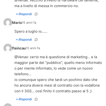
@
Venax
: vecchio a livello di hardware certamente,
ma a livello di messa in commercio no.
Rispondi
Mario
15 anni fa
Spero a luglio io......
Rispondi
flaincau
15 anni fa
@
Venax
: certo ma è questione di marketing... e la
maggior parte del "pubblico", quello meno informato
o per niente informato, lo vede come un nuovo
telefono...
io comunque spero che tardi un pochino dato che
ho ancora diversi mesi di contratto con la vodafone
con il 3GS... così finito il contratto passo al 5 ;)
Rispondi