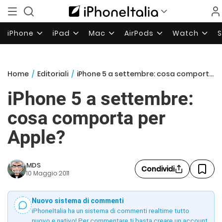
iPhone
iPad
Mac
AirPods
Watch
Home
/
Editoriali
/
iPhone 5 a settembre: cosa comporta per Apple?
iPhone 5 a settembre:
cosa comporta per
Apple?
MDS
Condividi
10 Maggio 2011
Nuovo sistema di commenti
iPhoneItalia ha un sistema di commenti realtime tutto
nuovo e nativo! Per commentare ti basta creare un account