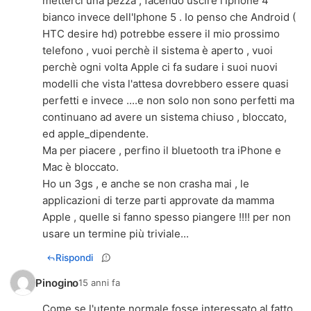
metterci una pezza , facendo uscire l'Iphone 4
bianco invece dell'Iphone 5 . Io penso che Android (
HTC desire hd) potrebbe essere il mio prossimo
telefono , vuoi perchè il sistema è aperto , vuoi
perchè ogni volta Apple ci fa sudare i suoi nuovi
modelli che vista l'attesa dovrebbero essere quasi
perfetti e invece ....e non solo non sono perfetti ma
continuano ad avere un sistema chiuso , bloccato,
ed apple_dipendente.
Ma per piacere , perfino il bluetooth tra iPhone e
Mac è bloccato.
Ho un 3gs , e anche se non crasha mai , le
applicazioni di terze parti approvate da mamma
Apple , quelle si fanno spesso piangere !!!! per non
usare un termine più triviale...
Rispondi
Pinogino
15 anni fa
Come se l'utente normale fosse interessato al fatto