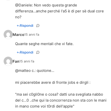
@
Daniele
: Non vedo questa grande
differenza...anche perché l'a5 è di per sè dual core
no?
Rispondi
Marco
15 anni fa
Quante seghe mentali che vi fate.
Rispondi
Fan
15 anni fa
@
matteo c.
: quotone...
mi piacerebbe avere di fronte jobs e dirgli :
"ma sei c0gli0ne o cosa? datti una svegliata nabbo
del c...0 ..che qui la concorrenza non sta con le mani
in mano come voi t0rdi dell'apple"