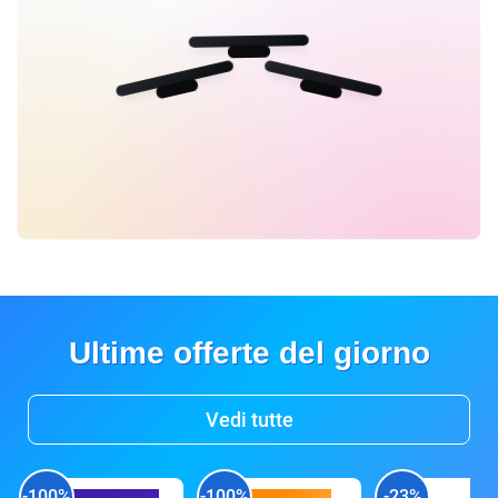
Ultime offerte del giorno
Vedi tutte
-100%
-100%
-23%