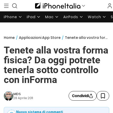
iPhone
iPad
Mac
AirPods
Watch
Home
/
Applicazioni App Store
/
Tenete alla vostra forma fisica? Da oggi potrete tenerla sotto controllo con inForma
Tenete alla vostra forma
fisica? Da oggi potrete
tenerla sotto controllo
con inForma
MDS
Condividi
28 Aprile 2011
Nuovo sistema di commenti