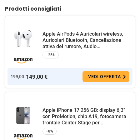
Prodotti consigliati
Apple AirPods 4 Auricolari wireless,
Auricolari Bluetooth, Cancellazione
attiva del rumore, Audio...
−25%
149,00 €
199,00
VEDI OFFERTA
Apple iPhone 17 256 GB: display 6,3"
con ProMotion, chip A19, fotocamera
frontale Center Stage per...
−8%