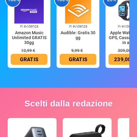
In evidenza
In evidenza
In evidenza
Amazon Music
Audible: Gratis 30
Apple Watch 
Unlimited GRATIS
gg
GPS, Cassa 4
30gg
in all
10,99 €
9,99 €
309,00 €
GRATIS
GRATIS
239,00 €
Scelti dalla redazione