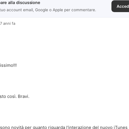
are alla discussione
Acced
 tuo account email, Google o Apple per commentare.
7 anni fa
issimo!!!
to così. Bravi.
i sono novità per quanto riguarda l'interazione del nuovo iTunes c