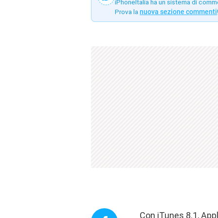
iPhoneItalia ha un sistema di comm
Prova la
nuova sezione commenti
Con
iTunes 8.1
, App