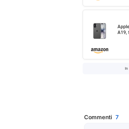
Apple
A19, 
In
Commenti
7