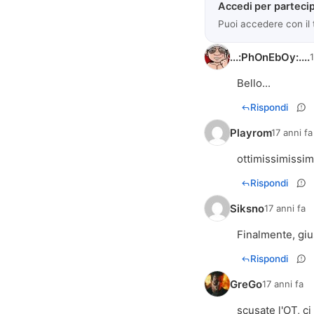
Accedi per partecip
Puoi accedere con il
...:PhOnEbOy:....
1
Bello...
Rispondi
Playrom
17 anni fa
ottimissimissim
Rispondi
Siksno
17 anni fa
Finalmente, gius
Rispondi
GreGo
17 anni fa
scusate l'OT, c