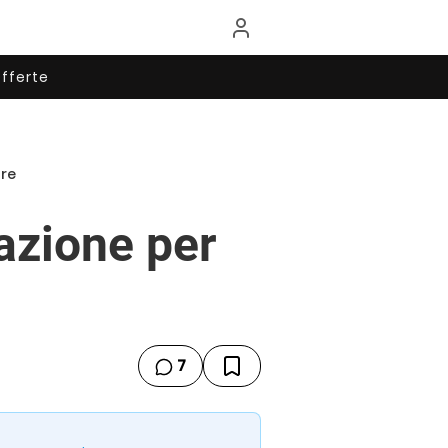
fferte
ore
azione per
7