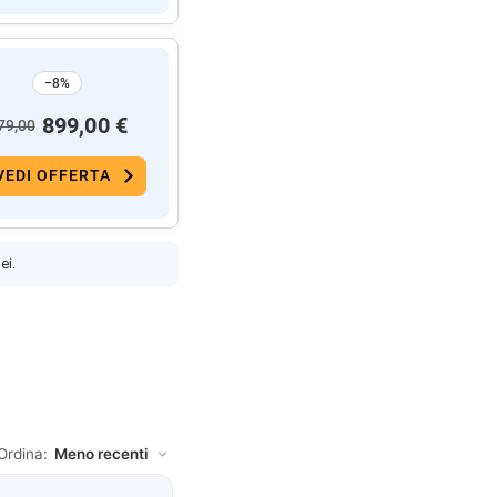
−8%
899,00 €
79,00
VEDI OFFERTA
ei.
Ordina: