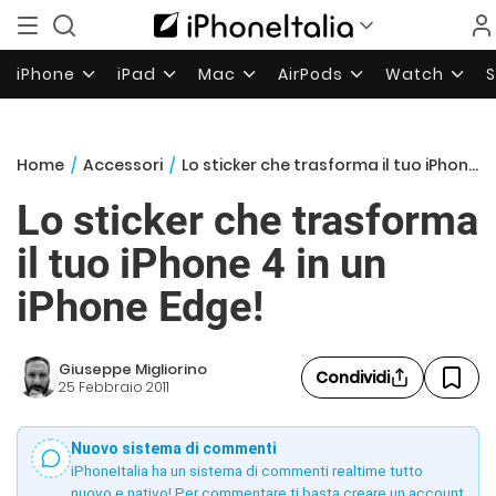
iPhone
iPad
Mac
AirPods
Watch
Home
/
Accessori
/
Lo sticker che trasforma il tuo iPhone 4 in un iPhone Edge!
Lo sticker che trasforma
il tuo iPhone 4 in un
iPhone Edge!
Giuseppe Migliorino
Condividi
25 Febbraio 2011
Nuovo sistema di commenti
iPhoneItalia ha un sistema di commenti realtime tutto
nuovo e nativo! Per commentare ti basta creare un account