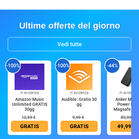
Ultime offerte del giorno
Vedi tutte
-100%
-100%
-44%
In evidenza
In evidenza
In evidenza
Amazon Music
Audible: Gratis 30
Anker Mag
Unlimited GRATIS
gg
Power Ban
30gg
Magsafe 10
mAh
10,99 €
9,99 €
89,99 €
GRATIS
GRATIS
49,99 €