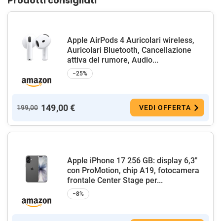
Prodotti consigliati
Apple AirPods 4 Auricolari wireless,
Auricolari Bluetooth, Cancellazione
attiva del rumore, Audio...
−25%
149,00 €
199,00
VEDI OFFERTA
Apple iPhone 17 256 GB: display 6,3"
con ProMotion, chip A19, fotocamera
frontale Center Stage per...
−8%