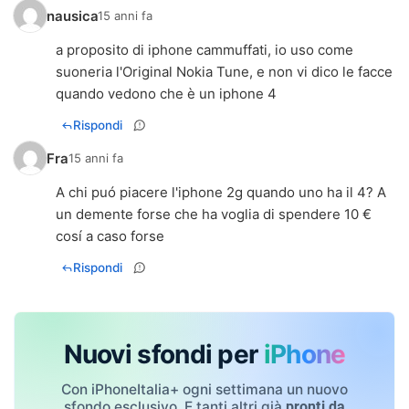
nausica
15 anni fa
a proposito di iphone cammuffati, io uso come
suoneria l'Original Nokia Tune, e non vi dico le facce
quando vedono che è un iphone 4
Rispondi
Fra
15 anni fa
A chi puó piacere l'iphone 2g quando uno ha il 4? A
un demente forse che ha voglia di spendere 10 €
cosí a caso forse
Rispondi
Nuovi sfondi per
iPhone
Con iPhoneItalia+ ogni settimana un nuovo
sfondo esclusivo. E tanti altri già
pronti da