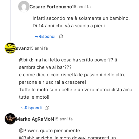
Cesare Fortebuono
15 anni fa
Infatti secondo me è solamente un bambino.
Di 14 anni che và a scuola a piedi
Rispondi
svanz
15 anni fa
@
bird
: ma hai letto cosa ha scritto power?? ti
sembra che va al bar???
e come dice ciccio rispetta le passioni delle altre
persone e riuscirai a crescere!
Tutte le moto sono belle e un vero motociclista ama
tutte le moto!!!
Rispondi
Marko AgRaMoN
15 anni fa
@
Power
: quoto pienamente
@
Babi
: anziche' la moto dovevi comprarti un