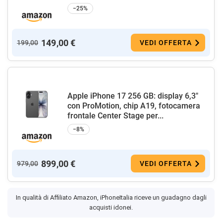
−25%
149,00 €
199,00
VEDI OFFERTA
Apple iPhone 17 256 GB: display 6,3"
con ProMotion, chip A19, fotocamera
frontale Center Stage per...
−8%
899,00 €
979,00
VEDI OFFERTA
In qualità di Affiliato Amazon, iPhoneItalia riceve un guadagno dagli
acquisti idonei.