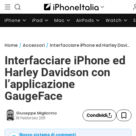
iPhone
iPad
Mac
AirPods
Watch
Home
/
Accessori
/
Interfacciare iPhone ed Harley Davidson con l’applicazione GaugeFace
Interfacciare iPhone ed
Harley Davidson con
l’applicazione
GaugeFace
Giuseppe Migliorino
Condividi
18 Febbraio 2011
Nuovo sistema di commenti