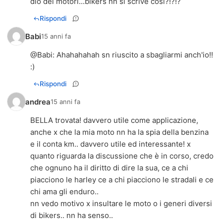
dio dei motori...bikers nn si scrive così?!?!?
Rispondi
Babi
15 anni fa
@
Babi
: Ahahahahah sn riuscito a sbagliarmi anch'io!!
:)
Rispondi
andrea
15 anni fa
BELLA trovata! davvero utile come applicazione,
anche x che la mia moto nn ha la spia della benzina
e il conta km.. davvero utile ed interessante! x
quanto riguarda la discussione che è in corso, credo
che ognuno ha il diritto di dire la sua, ce a chi
piacciono le harley ce a chi piacciono le stradali e ce
chi ama gli enduro..
nn vedo motivo x insultare le moto o i generi diversi
di bikers.. nn ha senso..