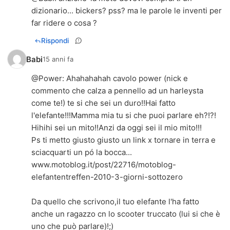
dizionario... bickers? pss? ma le parole le inventi per
far ridere o cosa ?
Rispondi
Babi
15 anni fa
@
Power
: Ahahahahah cavolo power (nick e
commento che calza a pennello ad un harleysta
come te!) te si che sei un duro!!Hai fatto
l'elefante!!!Mamma mia tu si che puoi parlare eh?!?!
Hihihi sei un mito!!Anzi da oggi sei il mio mito!!!
Ps ti metto giusto giusto un link x tornare in terra e
sciacquarti un pó la bocca...
www.motoblog.it/post/22716/motoblog-
elefantentreffen-2010-3-giorni-sottozero
Da quello che scrivono,il tuo elefante l'ha fatto
anche un ragazzo cn lo scooter truccato (lui si che è
uno che può parlare)!;)