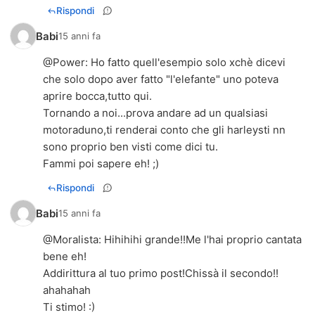
Rispondi
Babi
15 anni fa
@
Power
: Ho fatto quell'esempio solo xchè dicevi
che solo dopo aver fatto "l'elefante" uno poteva
aprire bocca,tutto qui.
Tornando a noi...prova andare ad un qualsiasi
motoraduno,ti renderai conto che gli harleysti nn
sono proprio ben visti come dici tu.
Fammi poi sapere eh! ;)
Rispondi
Babi
15 anni fa
@
Moralista
: Hihihihi grande!!Me l'hai proprio cantata
bene eh!
Addirittura al tuo primo post!Chissà il secondo!!
ahahahah
Ti stimo! :)