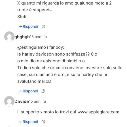
X quanto mi riguarda io amo qualunqe moto a 2
ruote è stupenda.
Sluti!
Rispondi
ghghgh
15 anni fa
@
estinguiamo i fanboy
:
le harley davidson sono schifezze?? 0.o
o mio dio ne esistono di bimbi o.o
Ti dico solo che oramai conviene investire solo sulle
case, sui diamanti e oro, e sulle harley che nn
svalutano mai xD
Rispondi
Davide
15 anni fa
Il supporto x moto lo trovi qui www.appleglare.com
Rispondi