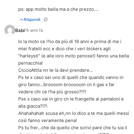
ps: app molto bella ma a che prezzo....
Rispondi
Babi
15 anni fa
Io la moto ce l'ho da più di 16 anni e prima di me i
miei fratelli ecc e dico che i veri bickers agli
"harleysti" (e alle loro moto penose!) fanno una bella
pernacchia!
CiccioAttila nn te la devi prendere...
Ps te x caso sei uno di quelli che quando vanno in
giro fanno...broooom brooooom cn il gas x far
vedere chi ce l'ha più grosso?!?!
Pss x caso vai in giro cn le frangette ai pantaloni e
alla giacca?!?!
Ahahahahah scusa eh,nn lo dico a te ma quelli messi
così fanno veramente pena!
Ps tu frer...che da quello che scrivi pare che tu sia il