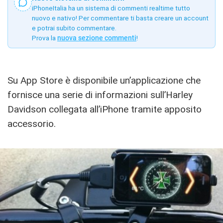
iPhoneItalia ha un sistema di commenti realtime tutto
nuovo e nativo! Per commentare ti basta creare un account
e potrai subito commentare.
Prova la
nuova sezione commenti
!
Su App Store è disponibile un’applicazione che
fornisce una serie di informazioni sull’Harley
Davidson collegata all’iPhone tramite apposito
accessorio.