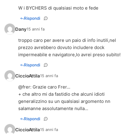
W i BYCHERS di qualsiasi moto e fede
Rispondi
Dany
15 anni fa
troppo caro per avere un paio di info inutili,nel
prezzo avrebbero dovuto includere dock
impermeabile e navigatore,lo avrei preso subito!
Rispondi
CiccioAttila
15 anni fa
@
frer
: Grazie caro Frer...
+ che altro mi da fastidio che alcuni idioti
generalizzino su un qualsiasi argomento nn
salamanne assolutamente nulla...
Rispondi
CiccioAttila
15 anni fa