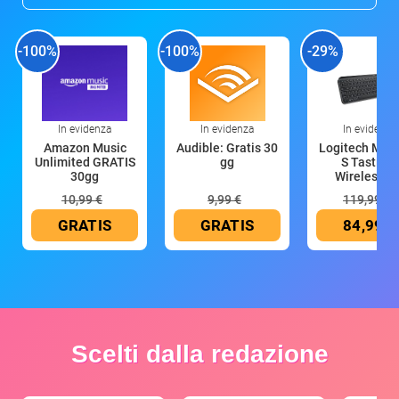
-100%
-100%
-29%
In evidenza
In evidenza
In evidenza
Amazon Music
Audible: Gratis 30
Logitech MX 
Unlimited GRATIS
gg
S Tastiera
30gg
Wireless (G
10,99 €
9,99 €
119,99 €
GRATIS
GRATIS
84,99 €
Scelti dalla redazione