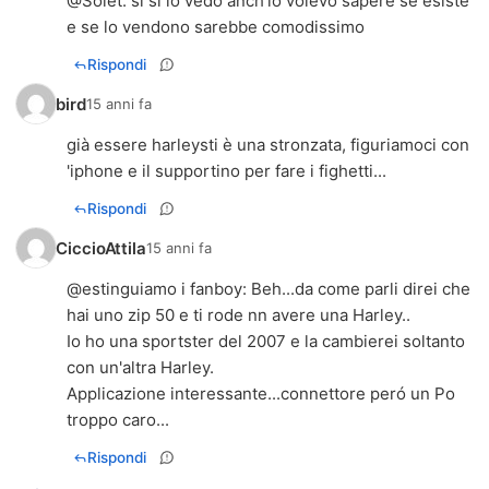
@
Solet
: si si lo vedo anch'io volevo sapere se esiste
e se lo vendono sarebbe comodissimo
Rispondi
bird
15 anni fa
già essere harleysti è una stronzata, figuriamoci con
'iphone e il supportino per fare i fighetti...
Rispondi
CiccioAttila
15 anni fa
@
estinguiamo i fanboy
: Beh...da come parli direi che
hai uno zip 50 e ti rode nn avere una Harley..
Io ho una sportster del 2007 e la cambierei soltanto
con un'altra Harley.
Applicazione interessante...connettore peró un Po
troppo caro...
Rispondi