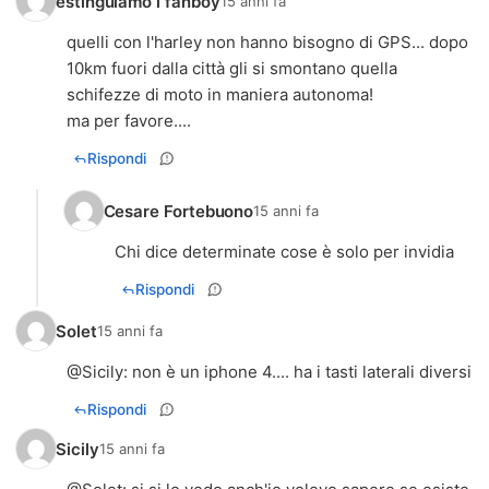
estinguiamo i fanboy
15 anni fa
quelli con l'harley non hanno bisogno di GPS... dopo
10km fuori dalla città gli si smontano quella
schifezze di moto in maniera autonoma!
ma per favore....
Rispondi
Cesare Fortebuono
15 anni fa
Chi dice determinate cose è solo per invidia
Rispondi
Solet
15 anni fa
@
Sicily
: non è un iphone 4.... ha i tasti laterali diversi
Rispondi
Sicily
15 anni fa