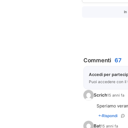
In
Commenti
67
Accedi per partecip
Puoi accedere con il
Scrich
15 anni fa
Speriamo verame
Rispondi
Bat
15 anni fa