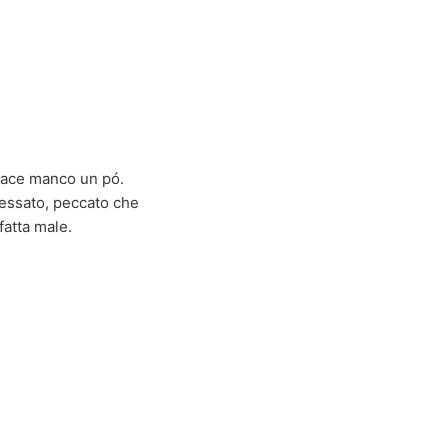
piace manco un pó.
eressato, peccato che
fatta male.