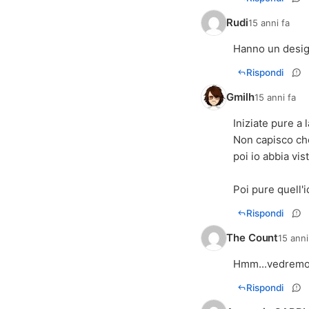
Rudi
15 anni fa
Hanno un desig
Rispondi
Gmilh
15 anni fa
Iniziate pure a
Non capisco che
poi io abbia vis
Poi pure quell'i
Rispondi
The Count
15 anni
Hmm...vedremo!!
Rispondi