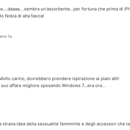
.daaaa....sembra un'assorbente...per fortuna che prima di i
o Nokia di alta fascia!
anni fa
lto carino, dovrebbero prendere ispirazione ai piani alti!
l suo affare migliore sposando Windows 7...era ora...
a strana idea della sessualita' femminile e degli accessori che l