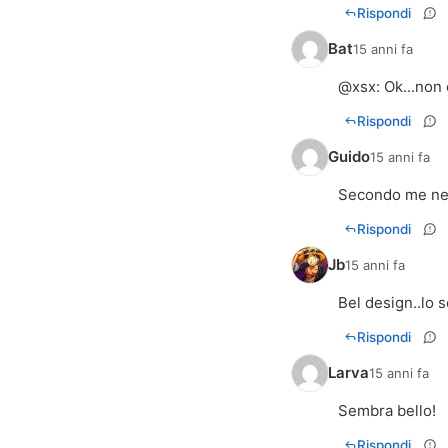
Rispondi
Bat
15 anni fa
@
xsx
: Ok...non
Rispondi
Guido
15 anni fa
Secondo me ne 
Rispondi
Jb
15 anni fa
Bel design..lo 
Rispondi
Larva
15 anni fa
Sembra bello!
Rispondi