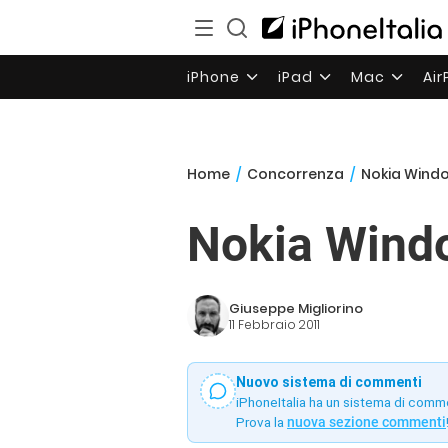
iPhone
iPad
Mac
Ai
Home
/
Concorrenza
/
Nokia Wind
Nokia Wind
Giuseppe Migliorino
11 Febbraio 2011
Nuovo sistema di commenti
iPhoneItalia ha un sistema di comm
Prova la
nuova sezione commenti