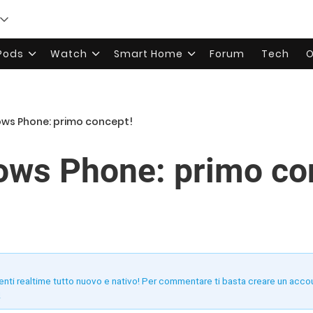
rPods
Watch
Smart Home
Forum
Tech
O
ows Phone: primo concept!
ows Phone: primo co
enti realtime tutto nuovo e nativo! Per commentare ti basta creare un acco
!