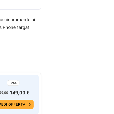
ma sicuramente si
s Phone targati
−25%
149,00 €
99,00
VEDI OFFERTA