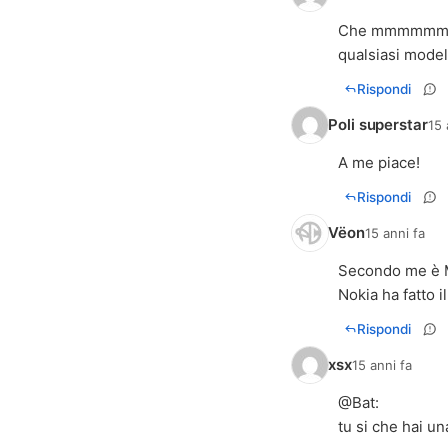
Che mmmmmme...
qualsiasi modell
Rispondi
Poli superstar
15 
A me piace!
Rispondi
Vëon
15 anni fa
Secondo me è Mo
Nokia ha fatto i
Rispondi
xsx
15 anni fa
@
Bat
:
tu si che hai un