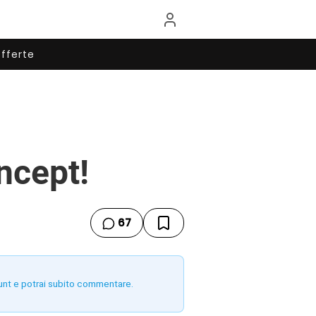
fferte
ncept!
67
unt e potrai subito commentare.