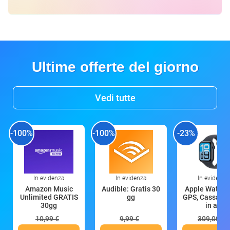
Ultime offerte del giorno
Vedi tutte
-100%
-100%
-23%
In evidenza
In evidenza
In evidenza
Amazon Music
Audible: Gratis 30
Apple Watch 
Unlimited GRATIS
gg
GPS, Cassa 4
30gg
in all
10,99 €
9,99 €
309,00 €