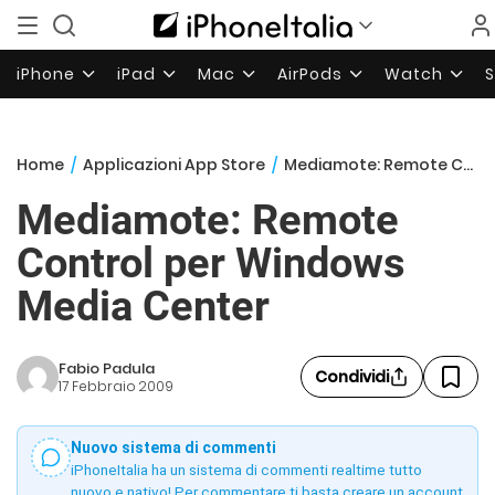
iPhone
iPad
Mac
AirPods
Watch
Home
/
Applicazioni App Store
/
Mediamote: Remote Control per Windows Media Center
Mediamote: Remote
Control per Windows
Media Center
Fabio Padula
Condividi
17 Febbraio 2009
Nuovo sistema di commenti
iPhoneItalia ha un sistema di commenti realtime tutto
nuovo e nativo! Per commentare ti basta creare un account