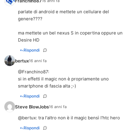
Franchino87
16 anni fa
parlate di android e mettete un cellulare del
genere????
ma mettete un bel nexus S in copertina oppure un
Desire HD
Rispondi
bertux
16 anni fa
@
Franchino87
:
si in effetti il magic non è propriamente uno
smartphone di fascia alta ;-)
Rispondi
Steve BlowJobs
16 anni fa
@
bertux
: tra l'altro non è il magic bensì l'htc hero
Rispondi