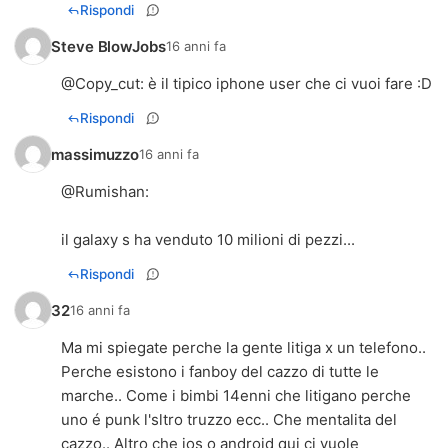
Rispondi
Steve BlowJobs
16 anni fa
@
Copy_cut
: è il tipico iphone user che ci vuoi fare :D
Rispondi
massimuzzo
16 anni fa
@
Rumishan
:
il galaxy s ha venduto 10 milioni di pezzi...
Rispondi
32
16 anni fa
Ma mi spiegate perche la gente litiga x un telefono..
Perche esistono i fanboy del cazzo di tutte le
marche.. Come i bimbi 14enni che litigano perche
uno é punk l'sltro truzzo ecc.. Che mentalita del
cazzo.. Altro che ios o android qui ci vuole