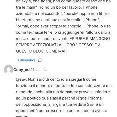
galaxy s, che figata, non come questo cesso che ho
tra le mani", "io ho un bb per lavoro, l'iPhone
aziendale è nel cassetto", "perchè apple non libera il
bluetooth, se continua così io mollo l'iPhone",
"ormai, dopo aver scoperto android, l'iPhone lo uso
come fermacarte" e io ci aggiungerei "allora dallo a
me"... e potrei andare avanti! EPPURE RIMANGONO
SEMPRE AFFEZIONATI AL LORO "ICESSO" E A
QUESTO BLOG, COME MAI?
Rispondi
Copy_cut
16 anni fa
@
sav
: Non sarò di certo io a spiegarti come
funziona il mondo, rispetto le tue considerazioni ma
rispondo anche alla tua domanda: prova a chiedere
ad un politico qualsiasi il perché legge i giornali
dell'opposizione; allarga le tue vedute Sav, è un
opportunità per crescere se ancora non lo avessi
capito.