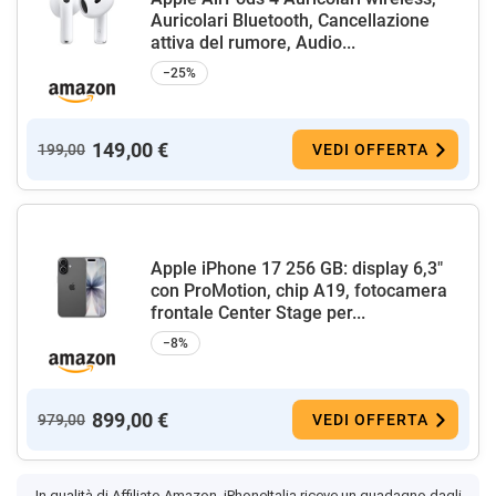
Auricolari Bluetooth, Cancellazione
attiva del rumore, Audio...
−25%
149,00 €
199,00
VEDI OFFERTA
Apple iPhone 17 256 GB: display 6,3"
con ProMotion, chip A19, fotocamera
frontale Center Stage per...
−8%
899,00 €
979,00
VEDI OFFERTA
In qualità di Affiliato Amazon, iPhoneItalia riceve un guadagno dagli