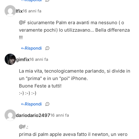
Ifix
16 anni fa
@F sicuramente Palm era avanti ma nessuno ( o
veramente pochi) lo utilizzavano... Bella differenza
!!!
Rispondi
gimfix
16 anni fa
La mia vita, tecnologicamente parlando, si divide in
un "prima" e in un "poi" iPhone.
Buone Feste a tutti!
:-) :-) :-)
Rispondi
dariodario2497
16 anni fa
@
F.
:
prima di palm apple aveva fatto il newton, un vero