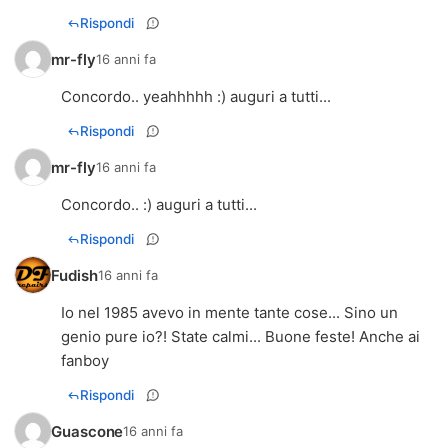
Rispondi
mr-fly
16 anni fa
Concordo.. yeahhhhh :) auguri a tutti...
Rispondi
mr-fly
16 anni fa
Concordo.. :) auguri a tutti...
Rispondi
Fudish
16 anni fa
Io nel 1985 avevo in mente tante cose... Sino un
genio pure io?! State calmi... Buone feste! Anche ai
fanboy
Rispondi
Guascone
16 anni fa