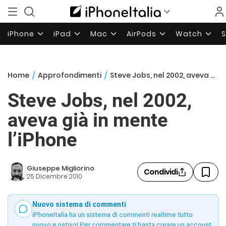
iPhone
iPad
Mac
AirPods
Watch
Home
/
Approfondimenti
/
Steve Jobs, nel 2002, aveva già in mente l’iPhone
Steve Jobs, nel 2002,
aveva già in mente
l’iPhone
Giuseppe Migliorino
Condividi
25 Dicembre 2010
Nuovo sistema di commenti
iPhoneItalia ha un sistema di commenti realtime tutto
nuovo e nativo! Per commentare ti basta creare un account