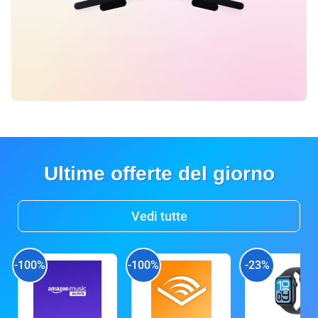
Ultime offerte del giorno
Vedi tutte
-100%
-100%
-23%