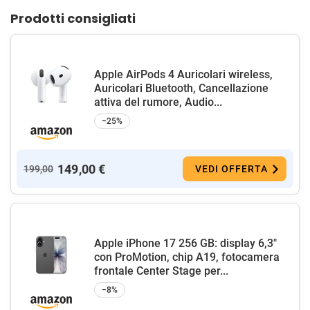
Prodotti consigliati
Apple AirPods 4 Auricolari wireless,
Auricolari Bluetooth, Cancellazione
attiva del rumore, Audio...
−25%
149,00 €
199,00
VEDI OFFERTA
Apple iPhone 17 256 GB: display 6,3"
con ProMotion, chip A19, fotocamera
frontale Center Stage per...
−8%