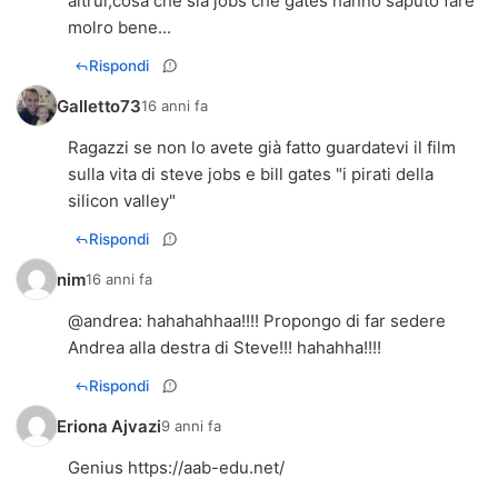
altrui,cosa che sia jobs che gates hanno saputo fare
molro bene...
Rispondi
Galletto73
16 anni fa
Ragazzi se non lo avete già fatto guardatevi il film
sulla vita di steve jobs e bill gates "i pirati della
silicon valley"
Rispondi
nim
16 anni fa
@
andrea
: hahahahhaa!!!! Propongo di far sedere
Andrea alla destra di Steve!!! hahahha!!!!
Rispondi
Eriona Ajvazi
9 anni fa
Genius
https://aab-edu.net/