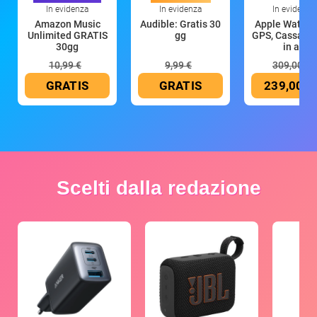
In evidenza
In evidenza
In evidenza
Amazon Music
Audible: Gratis 30
Apple Watch 
Unlimited GRATIS
gg
GPS, Cassa 4
30gg
in all
10,99 €
9,99 €
309,00 €
GRATIS
GRATIS
239,00 €
Scelti dalla redazione