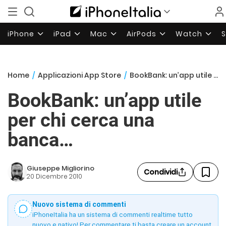
iPhone
iPad
Mac
AirPods
Watch
Home
/
Applicazioni App Store
/
BookBank: un’app utile per chi cerca una banca…
BookBank: un’app utile
per chi cerca una
banca…
Giuseppe Migliorino
Condividi
20 Dicembre 2010
Nuovo sistema di commenti
iPhoneItalia ha un sistema di commenti realtime tutto
nuovo e nativo! Per commentare ti basta creare un account