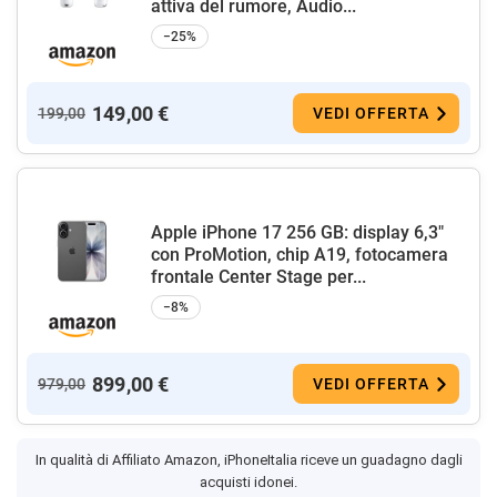
attiva del rumore, Audio...
−25%
149,00 €
199,00
VEDI OFFERTA
Apple iPhone 17 256 GB: display 6,3"
con ProMotion, chip A19, fotocamera
frontale Center Stage per...
−8%
899,00 €
979,00
VEDI OFFERTA
In qualità di Affiliato Amazon, iPhoneItalia riceve un guadagno dagli
acquisti idonei.