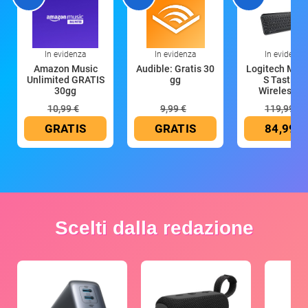
In evidenza
In evidenza
In evidenza
Amazon Music
Audible: Gratis 30
Logitech MX 
Unlimited GRATIS
gg
S Tastiera
30gg
Wireless (G
10,99 €
9,99 €
119,99 €
GRATIS
GRATIS
84,99 €
Scelti dalla redazione