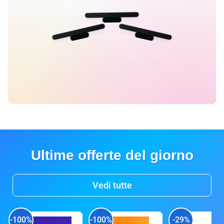
Ultime offerte del giorno
Vedi tutte
-100%
-100%
-29%