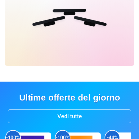
Ultime offerte del giorno
Vedi tutte
-100%
-100%
-44%