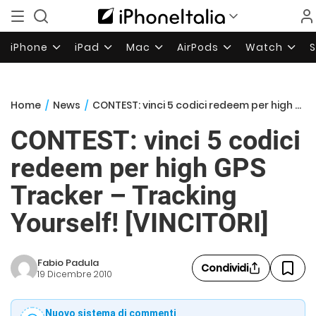
iPhone
iPad
Mac
AirPods
Watch
Home
/
News
/
CONTEST: vinci 5 codici redeem per high GPS Tracker – Tracking Yourself! [VINCITORI]
CONTEST: vinci 5 codici
redeem per high GPS
Tracker – Tracking
Yourself! [VINCITORI]
Fabio Padula
Condividi
19 Dicembre 2010
Nuovo sistema di commenti