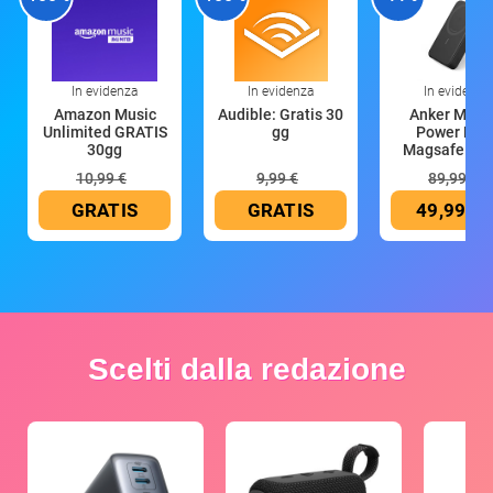
In evidenza
In evidenza
In evidenza
Amazon Music
Audible: Gratis 30
Anker Mag
Unlimited GRATIS
gg
Power Ban
30gg
Magsafe 10
mAh
10,99 €
9,99 €
89,99 €
GRATIS
GRATIS
49,99 €
Scelti dalla redazione