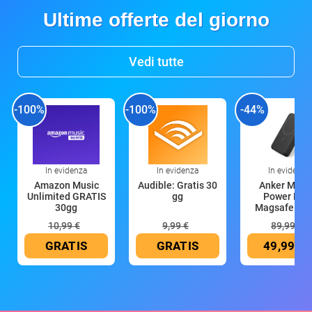
Ultime offerte del giorno
Vedi tutte
-100%
-100%
-44%
In evidenza
In evidenza
In evidenza
Amazon Music
Audible: Gratis 30
Anker Mag
Unlimited GRATIS
gg
Power Ban
30gg
Magsafe 10
mAh
10,99 €
9,99 €
89,99 €
GRATIS
GRATIS
49,99 €