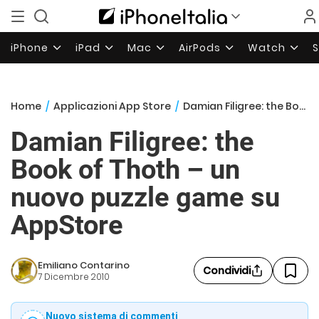
iPhone
iPad
Mac
AirPods
Watch
Home
/
Applicazioni App Store
/
Damian Filigree: the Book of Thoth – un nuovo puzzle game su AppStore
Damian Filigree: the
Book of Thoth – un
nuovo puzzle game su
AppStore
Emiliano Contarino
Condividi
7 Dicembre 2010
Nuovo sistema di commenti