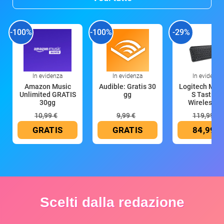
-100%
-100%
-29%
In evidenza
In evidenza
In evidenza
Amazon Music
Audible: Gratis 30
Logitech MX 
Unlimited GRATIS
gg
S Tastiera
30gg
Wireless (G
10,99 €
9,99 €
119,99 €
GRATIS
GRATIS
84,99 €
Scelti dalla redazione