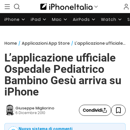
iPhone
iPad
Mac
AirPods
Watch
Home
/
Applicazioni App Store
/
L’applicazione ufficiale Ospedale Pediatrico Bambino Gesù arriva su iPhone
L’applicazione ufficiale
Ospedale Pediatrico
Bambino Gesù arriva su
iPhone
Giuseppe Migliorino
Condividi
6 Dicembre 2010
Nuovo sistema di commenti