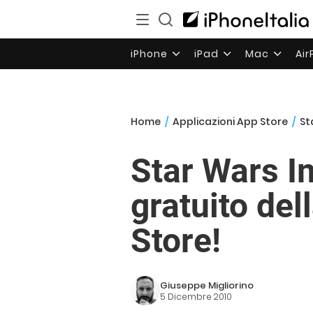
iPhone
iPad
Mac
Ai
Home
/
Applicazioni App Store
/
St
Star Wars I
gratuito de
Store!
Giuseppe Migliorino
5 Dicembre 2010