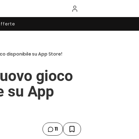
fferte
co disponibile su App Store!
nuovo gioco
e su App
11