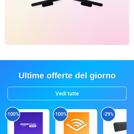
Ultime offerte del giorno
Vedi tutte
-100%
-100%
-29%