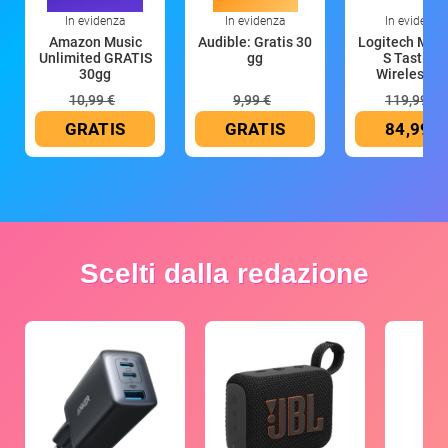
In evidenza
In evidenza
In evidenza
Amazon Music
Audible: Gratis 30
Logitech MX 
Unlimited GRATIS
gg
S Tastiera
30gg
Wireless (G
10,99 €
9,99 €
119,99 €
GRATIS
GRATIS
84,99 €
Scelti dalla redazione