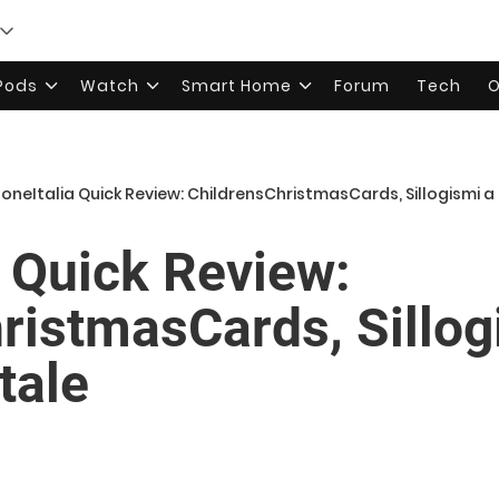
rPods
Watch
Smart Home
Forum
Tech
O
honeItalia Quick Review: ChildrensChristmasCards, Sillogismi a 
a Quick Review:
ristmasCards, Sillog
tale