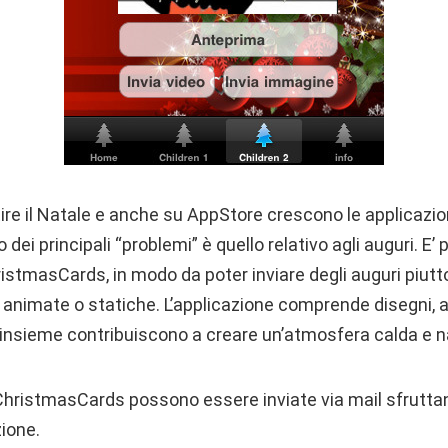
tire il Natale e anche su AppStore crescono le applicazi
 dei principali “problemi” è quello relativo agli auguri. E’
stmasCards, in modo da poter inviare degli auguri piutt
 animate o statiche. L’applicazione comprende disegni, a
’insieme contribuiscono a creare un’atmosfera calda e na
nsChristmasCards possono essere inviate via mail sfrutta
zione.