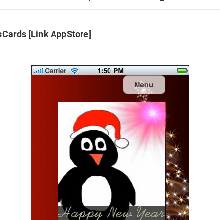
sCards [
Link AppStore
]