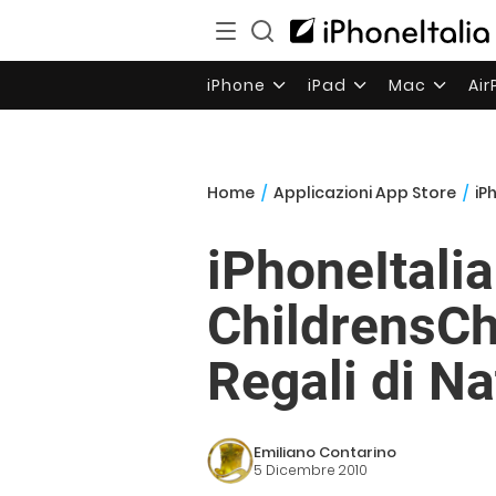
iPhone
iPad
Mac
Ai
Home
/
Applicazioni App Store
/
iP
iPhoneItali
ChildrensCh
Regali di Na
Emiliano Contarino
5 Dicembre 2010