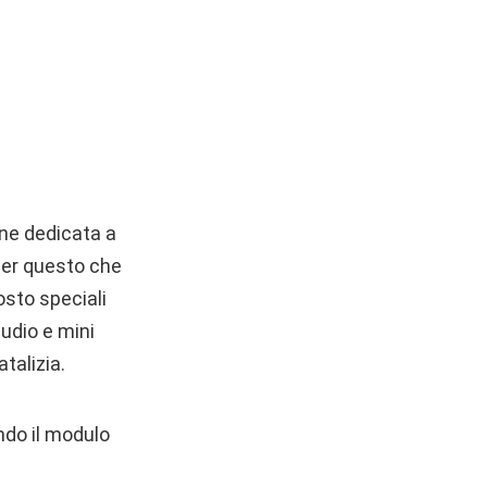
one dedicata a
 per questo che
osto speciali
udio e mini
talizia.
ndo il modulo