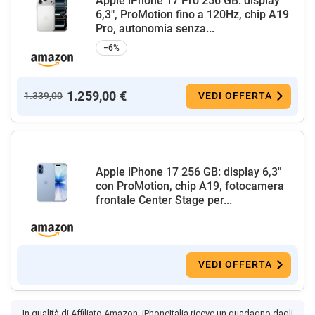
Apple iPhone 17 Pro 256 GB: display
6,3", ProMotion fino a 120Hz, chip A19
Pro, autonomia senza...
−6%
1.259,00 €
1.339,00
VEDI OFFERTA
Apple iPhone 17 256 GB: display 6,3"
con ProMotion, chip A19, fotocamera
frontale Center Stage per...
VEDI OFFERTA
In qualità di Affiliato Amazon, iPhoneItalia riceve un guadagno dagli