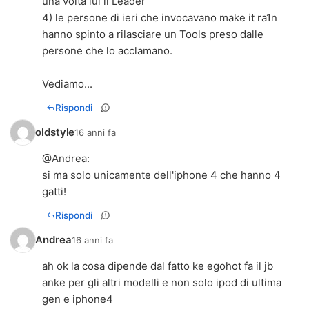
una volta lui il Leader
4) le persone di ieri che invocavano make it ra1n
hanno spinto a rilasciare un Tools preso dalle
persone che lo acclamano.
Vediamo...
Rispondi
oldstyle
16 anni fa
@
Andrea
:
si ma solo unicamente dell'iphone 4 che hanno 4
gatti!
Rispondi
Andrea
16 anni fa
ah ok la cosa dipende dal fatto ke egohot fa il jb
anke per gli altri modelli e non solo ipod di ultima
gen e iphone4