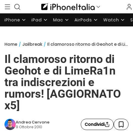
iPhone
iPad
Mac
AirPods
Watch
Home
/
Jailbreak
/
Il clamoroso ritorno di Geohot e di LimeRa1n tra indiscrezioni e rumors! [AGGIORNATO x5]
Il clamoroso ritorno di
Geohot e di LimeRa1n
tra indiscrezioni e
rumors! [AGGIORNATO
x5]
Andrea Cervone
Condividi
9 Ottobre 2010