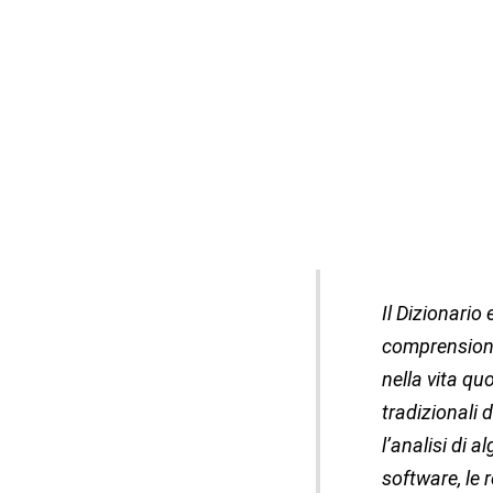
Il Dizionario
comprensione
nella vita qu
tradizionali d
l’analisi di a
software, le r