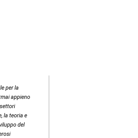
e per la
ormai appieno
settori
, la teoria e
sviluppo del
erosi