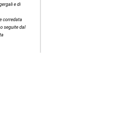
gergali e di
ne corredata
no seguite dal
ta