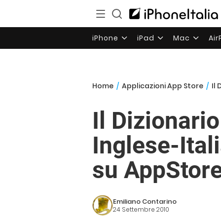
iPhone
iPad
Mac
Ai
Home
/
Applicazioni App Store
/
Il
Il Dizionari
Inglese-Ital
su AppStor
Emiliano Contarino
24 Settembre 2010