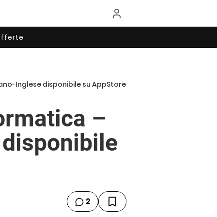
fferte
liano-Inglese disponibile su AppStore
formatica –
 disponibile
2