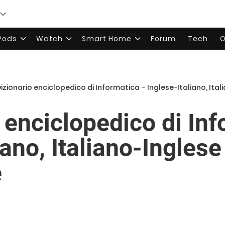
rPods
Watch
Smart Home
Forum
Tech
O
 Dizionario enciclopedico di Informatica – Inglese-Italiano, Ita
o enciclopedico di In
iano, Italiano-Inglese
e