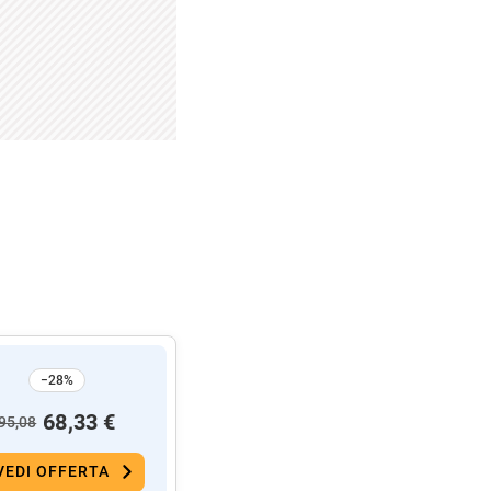
−28%
68,33 €
95,08
VEDI OFFERTA