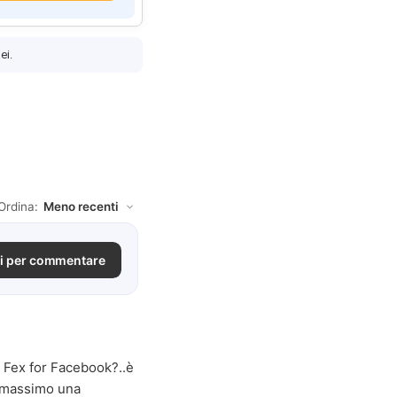
ei.
Ordina:
i per commentare
di Fex for Facebook?..è
i massimo una