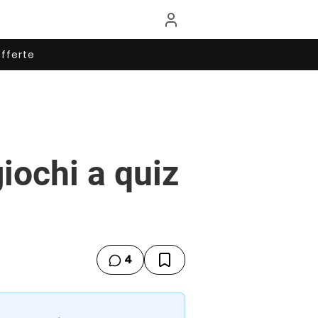
fferte
giochi a quiz
4