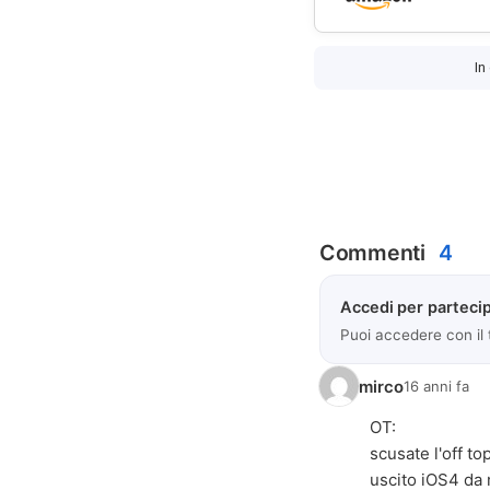
In
Commenti
4
Accedi per partecip
Puoi accedere con il
mirco
16 anni fa
OT:
scusate l'off to
uscito iOS4 da