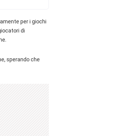
amente per i giochi
iocatori di
ne.
one, sperando che