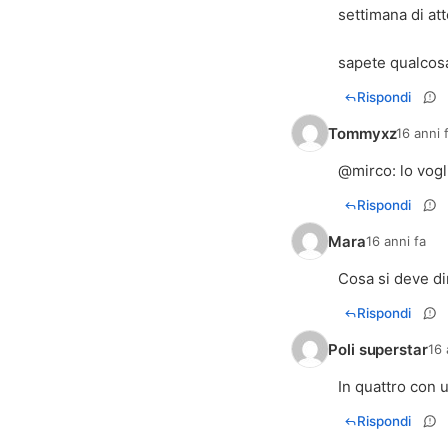
settimana di at
sapete qualcosa
Rispondi
Tommyxz
16 anni 
@
mirco
: lo vog
Rispondi
Mara
16 anni fa
Cosa si deve di
Rispondi
Poli superstar
16 
In quattro con 
Rispondi