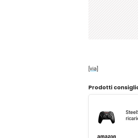
[via]
Prodotti consigli
Steel
ricar