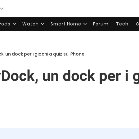
rPods
Watch
Smart Home
Forum
Tech
O
k, un dock per i giochi a quiz su iPhone
yDock, un dock per i 