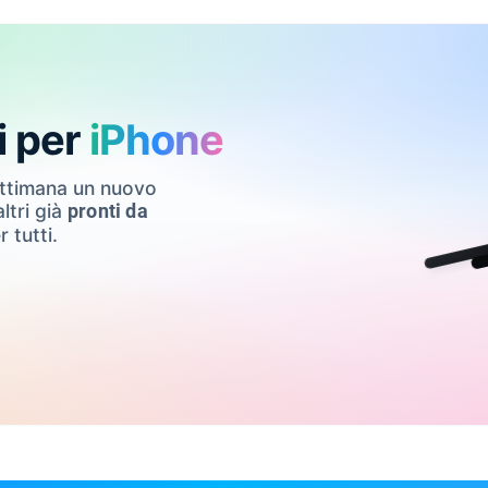
i per
iPhone
ettimana un nuovo
ltri già
pronti da
r tutti.