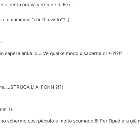
tesa per la nuova versione di Fex..
 o chiamiamo "chi l'ha visto"? ;)
fa
lio sapere anke io....c'è qualke modo x saperne di +!?!?!?
re.....STRUCA L' AI FONN ?!?!
anni fa
uno schermo così piccolo e molto scomodo !!! Per l'ipad era già 